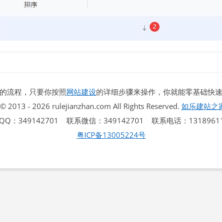
虚拟主机空间
建站程序
西部数码代理
HTML教程
的流程，只要你按照
网站建设
的详细步骤来操作，你就能零基础快
CSS教程
 © 2013 - 2026 rulejianzhan.com All Rights Reserved.
如乐建站之
WORDPRESS教程
QQ：349142701 联系微信：349142701 联系电话：13189611
粤ICP备13005224号
兼职赚钱
站长资源软件下载
散文随笔