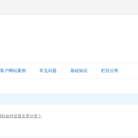
跳
至
客户网站案例
常见问题
基础知识
栏目分类
正
文
网站赚钱
网站建设知识
ICP备案
网站如何设置文章分类？
.
打字建站宝教程
网站域名