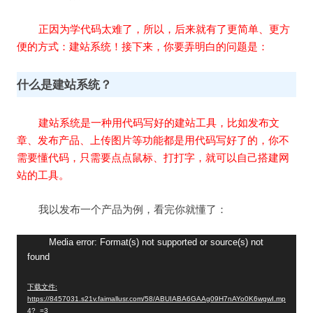
正因为学代码太难了，所以，后来就有了更简单、更方
便的方式：建站系统！接下来，你要弄明白的问题是：
什么是建站系统？
建站系统是一种用代码写好的建站工具，比如发布文
章、发布产品、上传图片等功能都是用代码写好了的，你不
需要懂代码，只需要点点鼠标、打打字，就可以自己搭建网
站的工具。
我以发布一个产品为例，看完你就懂了：
视
Media error: Format(s) not supported or source(s) not
found
频
播
下载文件:
放
https://8457031.s21v.faimallusr.com/58/ABUIABA6GAAg09H7nAYo0K6wgwI.mp
器
4?_=3