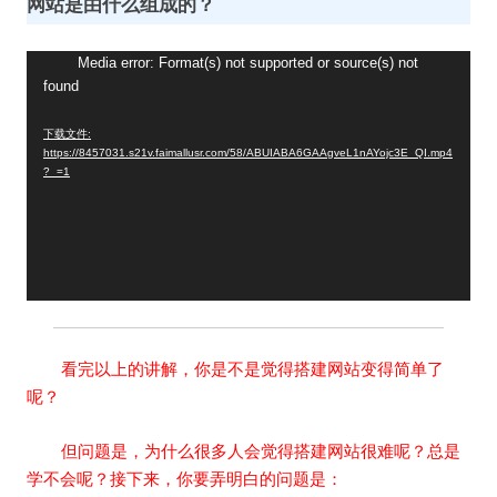
网站是由什么组成的？
视
Media error: Format(s) not supported or source(s) not
found
频
播
下载文件:
放
https://8457031.s21v.faimallusr.com/58/ABUIABA6GAAgveL1nAYojc3E_QI.mp4
器
?_=1
看完以上的讲解，你是不是觉得搭建网站变得简单了
呢？
但问题是，为什么很多人会觉得搭建网站很难呢？总是
学不会呢？接下来，你要弄明白的问题是：