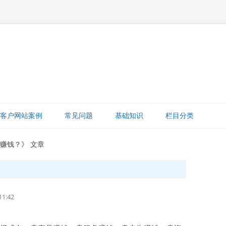
跳
至
客户网站案例
常见问题
基础知识
栏目分类
正
文
网站赚钱
么赚钱？》 文章
网站建设知识
ICP备案
1:42
打字建站宝教程
网站域名