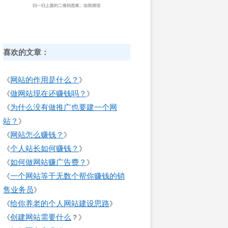
喜欢的文章：
网站的作用是什么？
《
》
做网站现在还赚钱吗？
《
》
为什么没有做推广也要建一个网
《
站？
》
网站怎么赚钱？
《
》
个人站长如何赚钱？
《
》
如何做网站赚广告费？
《
》
一个网站等于无数个帮你赚钱的销
《
售业务员
》
给你养老的个人网站建设思路
《
》
创建网站需要什么
《
？》