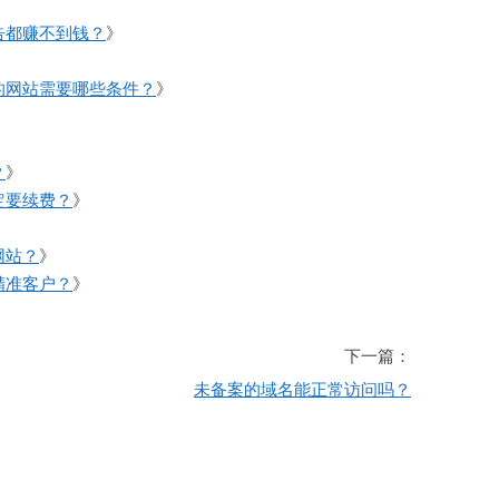
告都赚不到钱？
》
的网站需要哪些条件？
》
？
》
定要续费？
》
网站？
》
精准客户？
》
下一篇：
未备案的域名能正常访问吗？