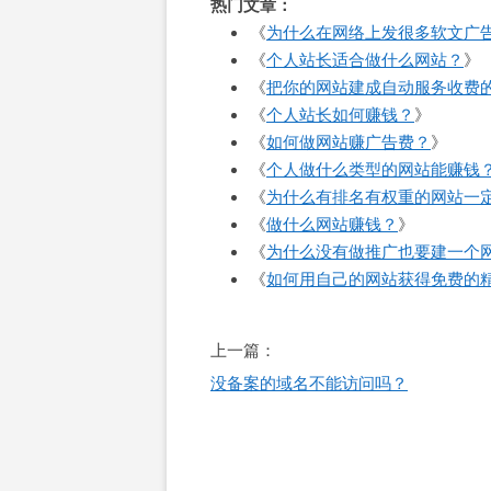
热门文章：
《
为什么在网络上发很多软文广
《
个人站长适合做什么网站？
》
《
把你的网站建成自动服务收费
《
个人站长如何赚钱？
》
《
如何做网站赚广告费？
》
《
个人做什么类型的网站能赚钱
《
为什么有排名有权重的网站一
《
做什么网站赚钱？
》
《
为什么没有做推广也要建一个
《
如何用自己的网站获得免费的
文
上一篇：
章
没备案的域名不能访问吗？
导
航