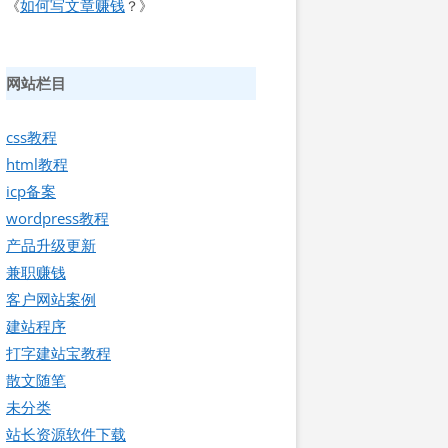
如何写文章赚钱
《
？》
网站栏目
css教程
html教程
icp备案
wordpress教程
产品升级更新
兼职赚钱
客户网站案例
建站程序
打字建站宝教程
散文随笔
未分类
站长资源软件下载