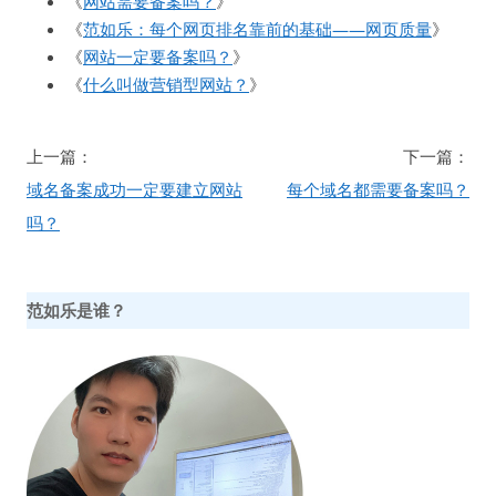
《
网站需要备案吗？
》
《
范如乐：每个网页排名靠前的基础——网页质量
》
《
网站一定要备案吗？
》
《
什么叫做营销型网站？
》
文
上一篇：
下一篇：
章
域名备案成功一定要建立网站
每个域名都需要备案吗？
导
吗？
航
范如乐是谁？