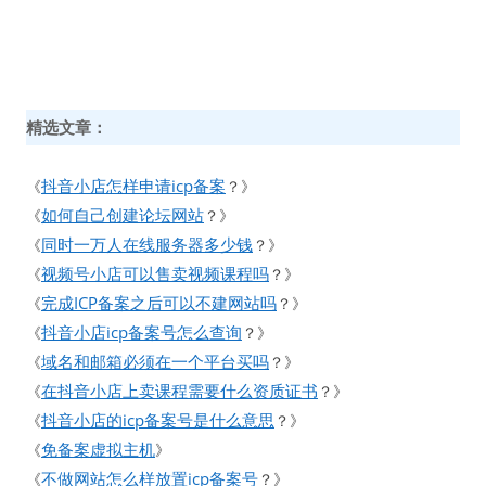
精选文章：
抖音小店怎样申请icp备案
《
？》
如何自己创建论坛网站
《
？》
同时一万人在线服务器多少钱
《
？》
视频号小店可以售卖视频课程吗
《
？》
完成ICP备案之后可以不建网站吗
《
？》
抖音小店icp备案号怎么查询
《
？》
域名和邮箱必须在一个平台买吗
《
？》
在抖音小店上卖课程需要什么资质证书
《
？》
抖音小店的icp备案号是什么意思
《
？》
免备案虚拟主机
《
》
不做网站怎么样放置icp备案号
《
？》