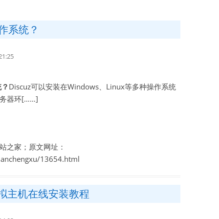
虚拟主机空间
操作系统？
建站程序
西部数码代理
1:25
HTML教程
统？
Discuz可以安装在Windows、Linux等多种操作系统
CSS教程
器环[……]
WORDPRESS教程
兼职赚钱
站之家；原文网址：
站长资源软件下载
zhanchengxu/13654.html
散文随笔
—虚拟主机在线安装教程