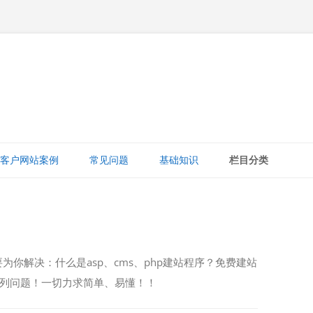
跳
至
客户网站案例
常见问题
基础知识
栏目分类
正
文
网站赚钱
网站建设知识
ICP备案
为你解决：什么是asp、cms、php建站程序？免费建站
打字建站宝教程
列问题！一切力求简单、易懂！！
网站域名