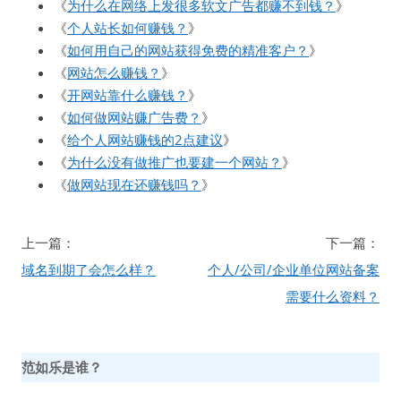
《
为什么在网络上发很多软文广告都赚不到钱？
》
《
个人站长如何赚钱？
》
《
如何用自己的网站获得免费的精准客户？
》
《
网站怎么赚钱？
》
《
开网站靠什么赚钱？
》
《
如何做网站赚广告费？
》
《
给个人网站赚钱的2点建议
》
《
为什么没有做推广也要建一个网站？
》
《
做网站现在还赚钱吗？
》
文
上一篇：
下一篇：
章
域名到期了会怎么样？
个人/公司/企业单位网站备案
导
需要什么资料？
航
范如乐是谁？