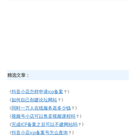
精选文章：
抖音小店怎样申请icp备案
《
？》
如何自己创建论坛网站
《
？》
同时一万人在线服务器多少钱
《
？》
视频号小店可以售卖视频课程吗
《
？》
完成ICP备案之后可以不建网站吗
《
？》
抖音小店icp备案号怎么查询
《
？》