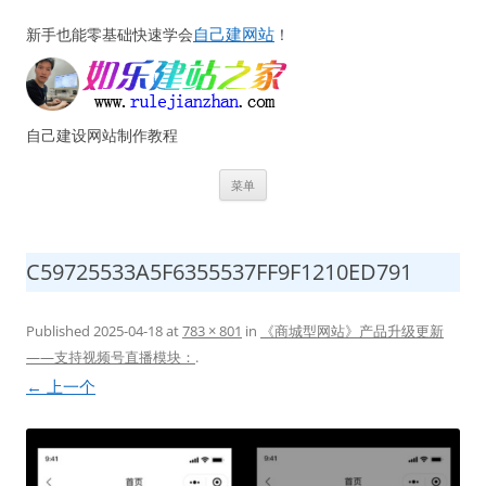
自己建网站
新手也能零基础快速学会
！
自己建设网站制作教程
跳
菜单
至
正
文
C59725533A5F6355537FF9F1210ED791
Published
2025-04-18
at
783 × 801
in
《商城型网站》产品升级更新
——支持视频号直播模块：
.
← 上一个