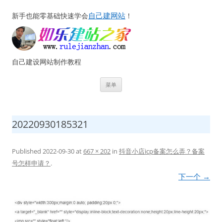
自己建网站
新手也能零基础快速学会
！
自己建设网站制作教程
跳
菜单
至
正
文
20220930185321
Published
2022-09-30
at
667 × 202
in
抖音小店icp备案怎么弄？备案
号怎样申请？
.
下一个 →