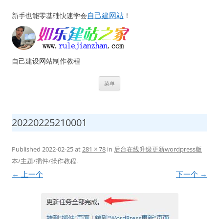
自己建网站
新手也能零基础快速学会
！
自己建设网站制作教程
跳
菜单
至
正
文
20220225210001
Published
2022-02-25
at
281 × 78
in
后台在线升级更新wordpress版
本/主题/插件/操作教程
.
← 上一个
下一个 →