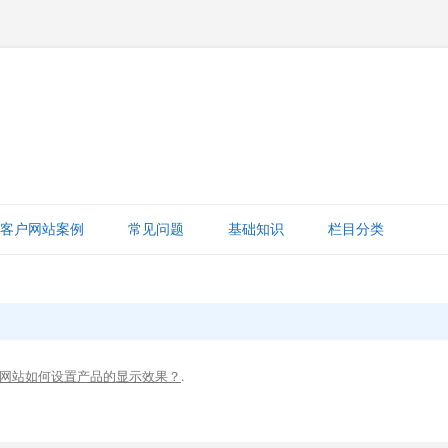
跳
至
客户网站案例
常见问题
基础知识
栏目分类
正
文
网站赚钱
网站建设知识
ICP备案
网站如何设置产品的显示效果？
.
打字建站宝教程
网站域名