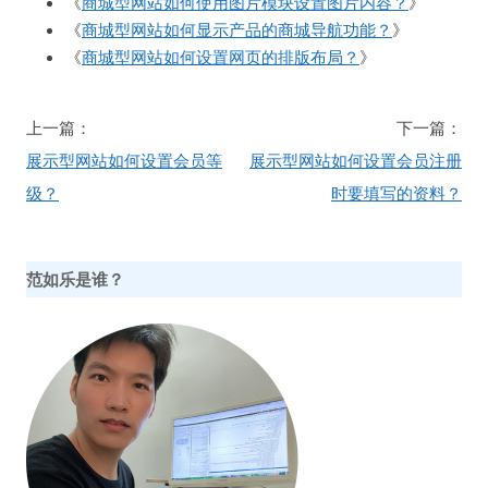
《
商城型网站如何使用图片模块设置图片内容？
》
《
商城型网站如何显示产品的商城导航功能？
》
《
商城型网站如何设置网页的排版布局？
》
文
上一篇：
下一篇：
章
展示型网站如何设置会员等
展示型网站如何设置会员注册
导
级？
时要填写的资料？
航
范如乐是谁？