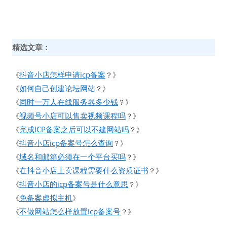
精选文章：
抖音小店怎样申请icp备案
《
？》
如何自己创建论坛网站
《
？》
同时一万人在线服务器多少钱
《
？》
视频号小店可以售卖视频课程吗
《
？》
完成ICP备案之后可以不建网站吗
《
？》
抖音小店icp备案号怎么查询
《
？》
域名和邮箱必须在一个平台买吗
《
？》
在抖音小店上卖课程需要什么资质证书
《
？》
抖音小店的icp备案号是什么意思
《
？》
免备案虚拟主机
《
》
不做网站怎么样放置icp备案号
《
？》