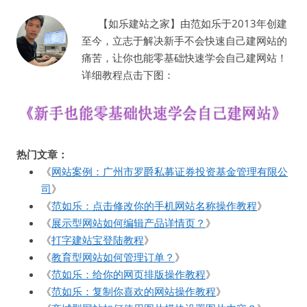
【如乐建站之家】由范如乐于2013年创建
至今，立志于解决新手不会快速自己建网站的
痛苦，让你也能零基础快速学会自己建网站！
详细教程点击下图：
热门文章：
《
网站案例：广州市罗爵私募证券投资基金管理有限公
司
》
《
范如乐：点击修改你的手机网站名称操作教程
》
《
展示型网站如何编辑产品详情页？
》
《
打字建站宝登陆教程
》
《
教育型网站如何管理订单？
》
《
范如乐：给你的网页排版操作教程
》
《
范如乐：复制你喜欢的网站操作教程
》