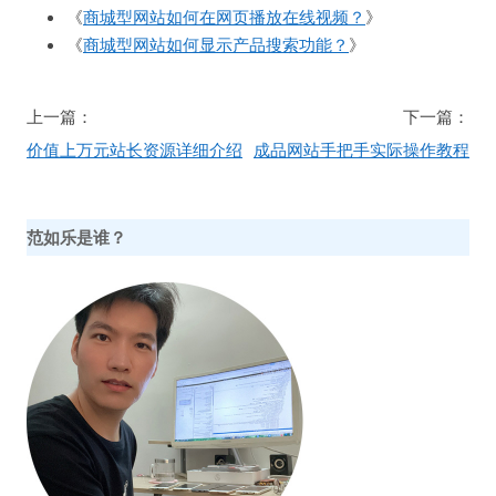
《
商城型网站如何在网页播放在线视频？
》
《
商城型网站如何显示产品搜索功能？
》
文
上一篇：
下一篇：
章
价值上万元站长资源详细介绍
成品网站手把手实际操作教程
导
航
范如乐是谁？