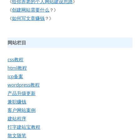
给你养老的个人网站建设思路
《
》
创建网站需要什么
《
？》
如何写文章赚钱
《
？》
网站栏目
css教程
html教程
icp备案
wordpress教程
产品升级更新
兼职赚钱
客户网站案例
建站程序
打字建站宝教程
散文随笔