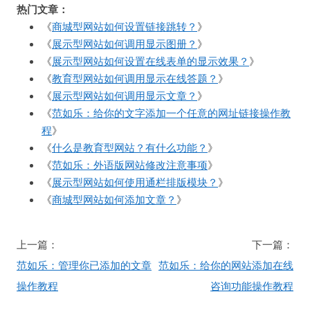
热门文章：
《
商城型网站如何设置链接跳转？
》
《
展示型网站如何调用显示图册？
》
《
展示型网站如何设置在线表单的显示效果？
》
《
教育型网站如何调用显示在线答题？
》
《
展示型网站如何调用显示文章？
》
《
范如乐：给你的文字添加一个任意的网址链接操作教
程
》
《
什么是教育型网站？有什么功能？
》
《
范如乐：外语版网站修改注意事项
》
《
展示型网站如何使用通栏排版模块？
》
《
商城型网站如何添加文章？
》
文
上一篇：
下一篇：
章
范如乐：管理你已添加的文章
范如乐：给你的网站添加在线
导
操作教程
咨询功能操作教程
航