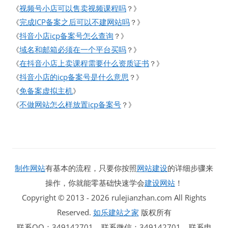
视频号小店可以售卖视频课程吗
《
？》
完成ICP备案之后可以不建网站吗
《
？》
抖音小店icp备案号怎么查询
《
？》
域名和邮箱必须在一个平台买吗
《
？》
在抖音小店上卖课程需要什么资质证书
《
？》
抖音小店的icp备案号是什么意思
《
？》
免备案虚拟主机
《
》
不做网站怎么样放置icp备案号
《
？》
制作网站
有基本的流程，只要你按照
网站建设
的详细步骤来
操作，你就能零基础快速学会
建设网站
！
Copyright © 2013 - 2026 rulejianzhan.com All Rights
Reserved.
如乐建站之家
版权所有
联系QQ：349142701 联系微信：349142701 联系电