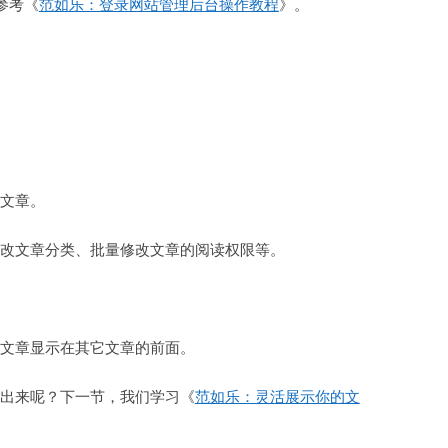
参考《
范如乐：登录网站管理后台操作教程
》。
虚拟主机空间
建站程序
西部数码代理
HTML教程
CSS教程
文章。
WORDPRESS教程
改文章分类、批量修改文章的阅读权限等。
兼职赚钱
站长资源软件下载
文章显示在其它文章的前面。
散文随笔
出来呢？下一节，我们学习《
范如乐：灵活展示你的文