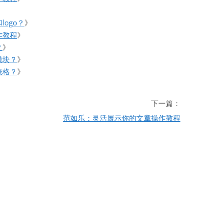
ogo？
》
作教程
》
？
》
模块？
》
表格？
》
下一篇：
范如乐：灵活展示你的文章操作教程