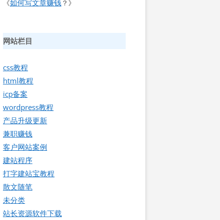
如何写文章赚钱
《
？》
网站栏目
css教程
html教程
icp备案
wordpress教程
产品升级更新
兼职赚钱
客户网站案例
建站程序
打字建站宝教程
散文随笔
未分类
站长资源软件下载