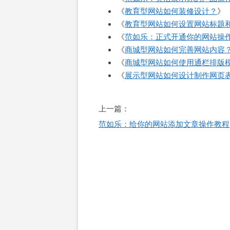
《
教育型网站如何装修设计？
》
《
教育型网站如何设置网站标题和l
《
范如乐：正式开通你的网站操
《
商城型网站如何完善网站内容
《
商城型网站如何使用通栏排版
《
展示型网站如何设计制作网页
文
上一篇：
章
范如乐：给你的网站添加文章操作教程
导
航