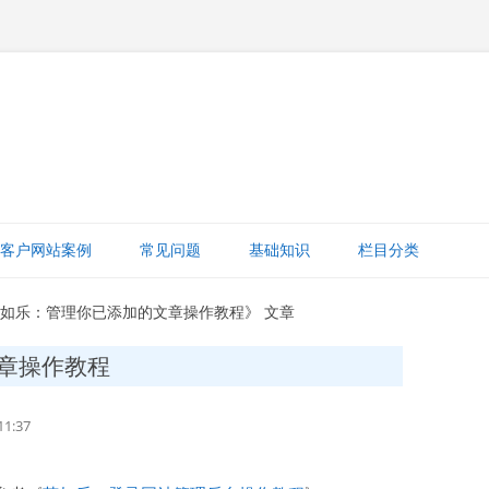
跳
至
客户网站案例
常见问题
基础知识
栏目分类
正
文
网站赚钱
范如乐：管理你已添加的文章操作教程》 文章
网站建设知识
章操作教程
ICP备案
1:37
打字建站宝教程
网站域名