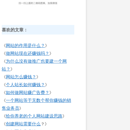
喜欢的文章：
网站的作用是什么？
《
》
做网站现在还赚钱吗？
《
》
为什么没有做推广也要建一个网
《
站？
》
网站怎么赚钱？
《
》
个人站长如何赚钱？
《
》
如何做网站赚广告费？
《
》
一个网站等于无数个帮你赚钱的销
《
售业务员
》
给你养老的个人网站建设思路
《
》
创建网站需要什么
《
？》