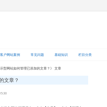
跳
至
客户网站案例
常见问题
基础知识
栏目分类
正
文
网站赚钱
展示型网站如何管理已添加的文章？》 文章
网站建设知识
的文章？
ICP备案
5:30
打字建站宝教程
网站域名