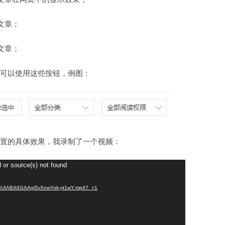
文章；
文章；
可以使用这些按钮，例图：
置的具体效果，我录制了一个视频：
 or source(s) not found
/ABUIABA6GAAgi5vXnwYok-yt1wY.mp4?_=1