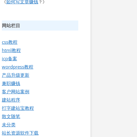
如何写文章赚钱
《
？》
网站栏目
css教程
html教程
icp备案
wordpress教程
产品升级更新
兼职赚钱
客户网站案例
建站程序
打字建站宝教程
散文随笔
未分类
站长资源软件下载