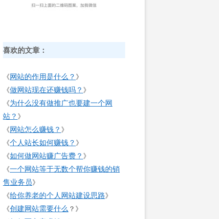
喜欢的文章：
网站的作用是什么？
《
》
做网站现在还赚钱吗？
《
》
为什么没有做推广也要建一个网
《
站？
》
网站怎么赚钱？
《
》
个人站长如何赚钱？
《
》
如何做网站赚广告费？
《
》
一个网站等于无数个帮你赚钱的销
《
售业务员
》
给你养老的个人网站建设思路
《
》
创建网站需要什么
《
？》