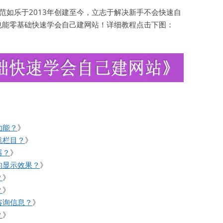
如乐于2013年创建至今，立志于解决新手不会快速自
也能零基础快速学会自己建网站！详细教程点击下图：
》
功能？
》
航栏目？
》
器？
》
的显示效果？
》
？
》
？
》
咨询信息？
》
？
》