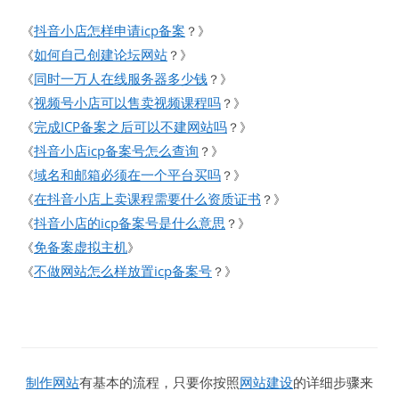
抖音小店怎样申请icp备案
《
？》
如何自己创建论坛网站
《
？》
同时一万人在线服务器多少钱
《
？》
视频号小店可以售卖视频课程吗
《
？》
完成ICP备案之后可以不建网站吗
《
？》
抖音小店icp备案号怎么查询
《
？》
域名和邮箱必须在一个平台买吗
《
？》
在抖音小店上卖课程需要什么资质证书
《
？》
抖音小店的icp备案号是什么意思
《
？》
免备案虚拟主机
《
》
不做网站怎么样放置icp备案号
《
？》
制作网站
有基本的流程，只要你按照
网站建设
的详细步骤来