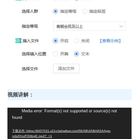
视频讲解：
视
Media error: Format(s) not supported or source(s) not
found
频
播
下载文件: https://8457031.s21v.faimallusr.com/58/ABUIABA6GAAgw-
放
ndsAYoxPGWxgE.mp4?_=1