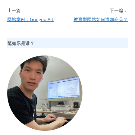
文
上一篇：
下一篇：
章
网站案例：Guoguo Art
教育型网站如何添加商品？
导
航
范如乐是谁？