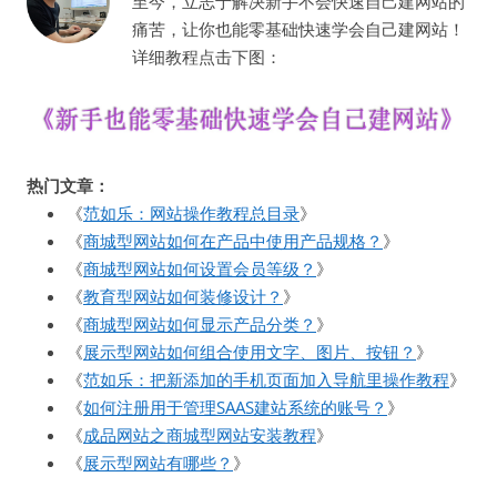
至今，立志于解决新手不会快速自己建网站的
痛苦，让你也能零基础快速学会自己建网站！
详细教程点击下图：
热门文章：
《
范如乐：网站操作教程总目录
》
《
商城型网站如何在产品中使用产品规格？
》
《
商城型网站如何设置会员等级？
》
《
教育型网站如何装修设计？
》
《
商城型网站如何显示产品分类？
》
《
展示型网站如何组合使用文字、图片、按钮？
》
《
范如乐：把新添加的手机页面加入导航里操作教程
》
《
如何注册用于管理SAAS建站系统的账号？
》
《
成品网站之商城型网站安装教程
》
《
展示型网站有哪些？
》