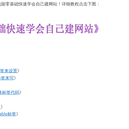
也能零基础快速学会自己建网站！详细教程点击下图：
标签来设置
》
标签来写
》
体标签代码
》
》
？
》
ble标签
》