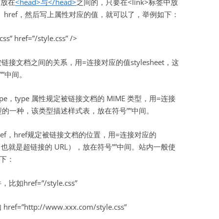
是放在
<head>与</head>
之间的，只要在<link>标签中放
pe、href，然后写上属性对应的值，就可以了，举例如下：
虚拟主机空间
建站程序
css” href=”/style.css” />
西部数码代理
链接文档之间的关系，用=连接对应的值stylesheet，这
”中间。
HTML教程
CSS教程
，type 属性规定被链接文档的 MIME 类型，用=连接
E 类型的一种，该类型描述样式表，放在符号””中间。
WORDPRESS教程
ef，href规定被链接文档的位置，用=连接对应的
兼职赚钱
地址（也就是超链接的 URL），放在符号””中间。站内一般使
站长资源软件下载
下：
散文随笔
href=”/style.css”
”http://www.xxx.com/style.css”