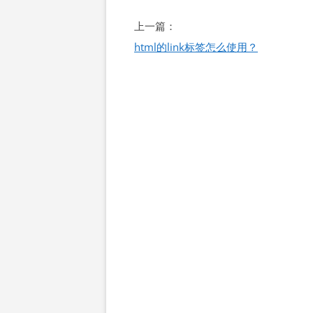
文
上一篇：
章
html的link标签怎么使用？
导
航