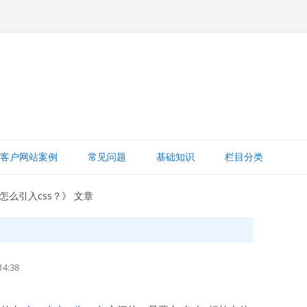
跳
至
客户网站案例
常见问题
基础知识
栏目分类
正
文
网站赚钱
标签怎么引入css？》 文章
网站建设知识
ICP备案
4:38
打字建站宝教程
网站域名