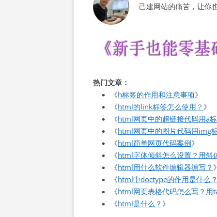
己建网站的痛苦，让你
热门文章：
《
h标签的作用和注意事项
》
《
html的link标签怎么使用？
》
《
html网页中的超链接代码用a
《
html网页中的图片代码用img
《
html简单网页代码案例
》
《
html字体倾斜怎么设置？用斜
《
html用什么软件编辑器编写？
《
html中doctype的作用是什么
《
html网页表格代码怎么写？用ta
《
html是什么？
》