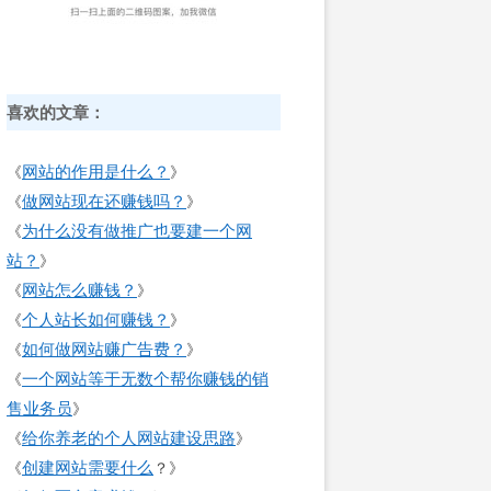
喜欢的文章：
网站的作用是什么？
《
》
做网站现在还赚钱吗？
《
》
为什么没有做推广也要建一个网
《
站？
》
网站怎么赚钱？
《
》
个人站长如何赚钱？
《
》
如何做网站赚广告费？
《
》
一个网站等于无数个帮你赚钱的销
《
售业务员
》
给你养老的个人网站建设思路
《
》
创建网站需要什么
《
？》