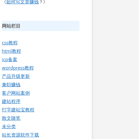
如何写文章赚钱
《
？》
网站栏目
css教程
html教程
icp备案
wordpress教程
产品升级更新
兼职赚钱
客户网站案例
建站程序
打字建站宝教程
散文随笔
未分类
站长资源软件下载