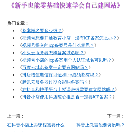
热门文章：
《
备案域名要多少钱？
》
《
视频号想要开通教育小店，没有ICP备案怎么办？
》
《
视频号提交的icp备案号是什么意思？
》
《
不买云服务器怎样备案域名呢？
》
《
视频号小店的icp备案用个人认证域名可以吗？
》
《
百度云域名备案一定要有网站吗？
》
《
抖店增值电信许可证和icp必须都有吗？
》
《
腾讯云服务器过期会影响备案吗？
》
《
在抖音和快手平台上授课赚钱需要建立网站吗？
》
《
抖音小店使用抖店随心推是否一定要ICP备案？
》
文
上一篇：
下一篇：
章
在抖音小店上卖课程需要什么
抖音上教吉他要资质吗？