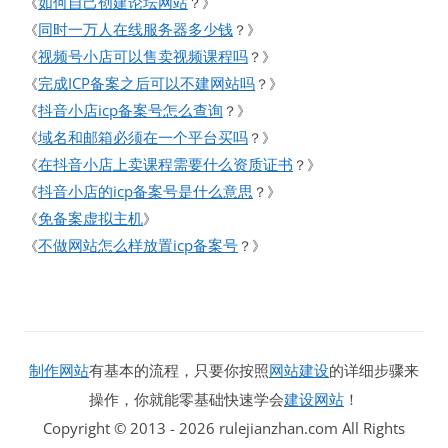
如何自己创建论坛网站
《
？》
同时一万人在线服务器多少钱
《
？》
视频号小店可以售卖视频课程吗
《
？》
完成ICP备案之后可以不建网站吗
《
？》
抖音小店icp备案号怎么查询
《
？》
域名和邮箱必须在一个平台买吗
《
？》
在抖音小店上卖课程需要什么资质证书
《
？》
抖音小店的icp备案号是什么意思
《
？》
免备案虚拟主机
《
》
不做网站怎么样放置icp备案号
《
？》
制作网站
有基本的流程，只要你按照
网站建设
的详细步骤来
操作，你就能零基础快速学会
建设网站
！
Copyright © 2013 - 2026 rulejianzhan.com All Rights