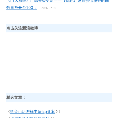
《门店系统》产品升级更新——【优化】设置提供服务时间
数量放开至100：
2026-07-10
点击关注新浪微博
精选文章：
抖音小店怎样申请icp备案
《
？》