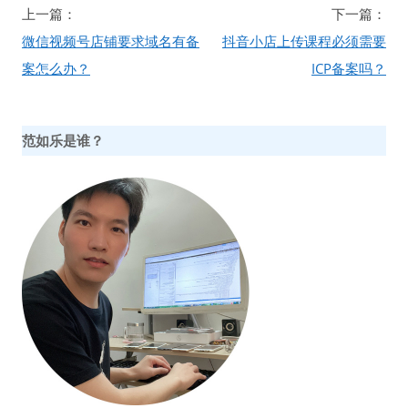
文
上一篇：
下一篇：
章
微信视频号店铺要求域名有备
抖音小店上传课程必须需要
导
案怎么办？
ICP备案吗？
航
范如乐是谁？