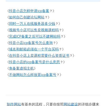
抖音小店怎样申请icp备案
《
？》
如何自己创建论坛网站
《
？》
同时一万人在线服务器多少钱
《
？》
视频号小店可以售卖视频课程吗
《
？》
完成ICP备案之后可以不建网站吗
《
？》
抖音小店icp备案号怎么查询
《
？》
域名和邮箱必须在一个平台买吗
《
？》
在抖音小店上卖课程需要什么资质证书
《
？》
抖音小店的icp备案号是什么意思
《
？》
免备案虚拟主机
《
》
不做网站怎么样放置icp备案号
《
？》
制作网站
有基本的流程，只要你按照
网站建设
的详细步骤来