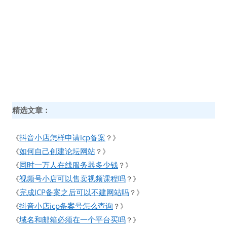
精选文章：
抖音小店怎样申请icp备案
《
？》
如何自己创建论坛网站
《
？》
同时一万人在线服务器多少钱
《
？》
视频号小店可以售卖视频课程吗
《
？》
完成ICP备案之后可以不建网站吗
《
？》
抖音小店icp备案号怎么查询
《
？》
域名和邮箱必须在一个平台买吗
《
？》