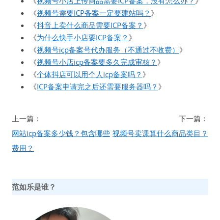
《
视频号小店上传商品需要ICP备案，没有怎么办？
》
《
视频号需要ICP备案一定要建站吗？
》
《
抖音上卖什么商品需要ICP备案？
》
《
为什么快手小店要ICP备案？
》
《
视频号icp备案号代办服务（不通过不收费）
》
《
视频号小店icp备案要多久完成审核？
》
《
个体抖店可以用个人icp备案吗？
》
《
ICP备案申请完之后还需要服务器吗？
》
文
上一篇：
下一篇：
章
网站icp备案多少钱？包含哪些
视频号卖课算什么商品类目？
导
费用？
航
范如乐是谁？