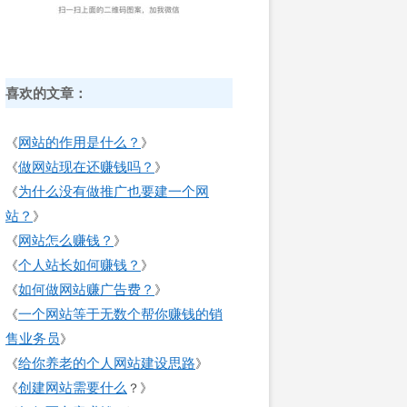
喜欢的文章：
网站的作用是什么？
《
》
做网站现在还赚钱吗？
《
》
为什么没有做推广也要建一个网
《
站？
》
网站怎么赚钱？
《
》
个人站长如何赚钱？
《
》
如何做网站赚广告费？
《
》
一个网站等于无数个帮你赚钱的销
《
售业务员
》
给你养老的个人网站建设思路
《
》
创建网站需要什么
《
？》