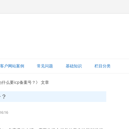
跳
至
客户网站案例
常见问题
基础知识
栏目分类
正
文
网站赚钱
为什么要icp备案号？》 文章
网站建设知识
号？
ICP备案
6:16
打字建站宝教程
网站域名