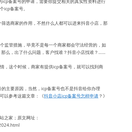
为icp备案号的申请，需要你提交相关的真实性资料进行
icp备案号。
虚拟主机空间
建站程序
一个筛选商家的作用，不然什么人都可以进来抖音小店，那
西部数码代理
个监管措施，毕竟不是每一个商家都会守法经营的，如
HTML教程
案，那么，出了什么问题，客户找谁？抖音小店找谁？……
CSS教程
情，这个时候，商家有提供icp备案号，就可以找到商
WORDPRESS教程
兼职赚钱
号的主要原因，当然，icp备案号也不是抖音给你办理
站长资源软件下载
可以参考这篇文章：《
抖音小店icp备案号怎样申请
？》
散文随笔
站之家；原文网址：
2024.html