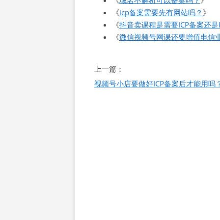
《
域名不解析可以备案吗？
》
《
icp备案需要先有网站吗？
》
《
抖音卖课程是需要ICP备案还是
《
微信视频号网课还要增值电信
文
上一篇：
章
视频号小店要做好ICP备案后才能用吗
导
航