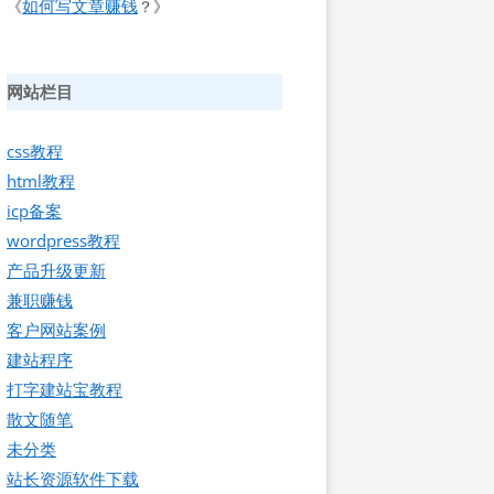
如何写文章赚钱
《
？》
网站栏目
css教程
html教程
icp备案
wordpress教程
产品升级更新
兼职赚钱
客户网站案例
建站程序
打字建站宝教程
散文随笔
未分类
站长资源软件下载