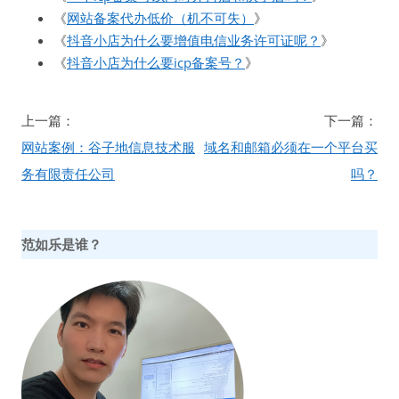
《
网站备案代办低价（机不可失）
》
《
抖音小店为什么要增值电信业务许可证呢？
》
《
抖音小店为什么要icp备案号？
》
文
上一篇：
下一篇：
章
网站案例：谷子地信息技术服
域名和邮箱必须在一个平台买
导
务有限责任公司
吗？
航
范如乐是谁？