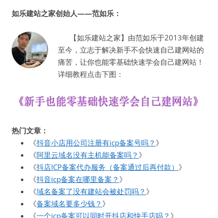
如乐建站之家创始人——范如乐：
【如乐建站之家】由范如乐于2013年创建
至今，立志于解决新手不会快速自己建网站的
痛苦，让你也能零基础快速学会自己建网站！
详细教程点击下图：
热门文章：
《
抖音小店用公司注册有icp备案号吗？
》
《
阿里云域名没有主机能备案吗？
》
《
抖店ICP备案代办服务（备案通过后再付款）
》
《
抖音icp备案在哪里备案？
》
《
域名备案了没有建站会被处罚吗？
》
《
备案域名要多少钱？
》
《
一个icp备案可以同时开抖店和快手店吗？
》