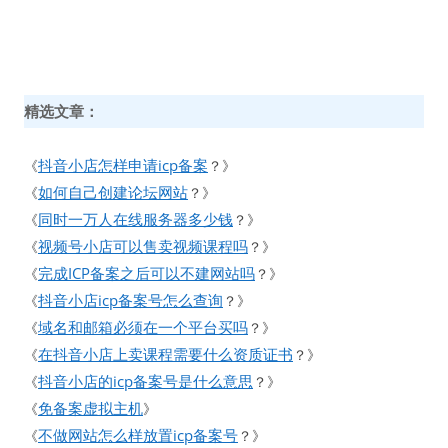
精选文章：
抖音小店怎样申请icp备案
《
？》
如何自己创建论坛网站
《
？》
同时一万人在线服务器多少钱
《
？》
视频号小店可以售卖视频课程吗
《
？》
完成ICP备案之后可以不建网站吗
《
？》
抖音小店icp备案号怎么查询
《
？》
域名和邮箱必须在一个平台买吗
《
？》
在抖音小店上卖课程需要什么资质证书
《
？》
抖音小店的icp备案号是什么意思
《
？》
免备案虚拟主机
《
》
不做网站怎么样放置icp备案号
《
？》