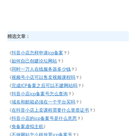
精选文章：
抖音小店怎样申请icp备案
《
？》
如何自己创建论坛网站
《
？》
同时一万人在线服务器多少钱
《
？》
视频号小店可以售卖视频课程吗
《
？》
完成ICP备案之后可以不建网站吗
《
？》
抖音小店icp备案号怎么查询
《
？》
域名和邮箱必须在一个平台买吗
《
？》
在抖音小店上卖课程需要什么资质证书
《
？》
抖音小店的icp备案号是什么意思
《
？》
免备案虚拟主机
《
》
不做网站怎么样放置icp备案号
《
？》