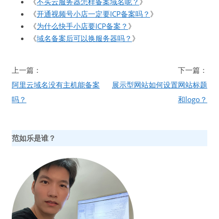
《
不买云服务器怎样备案域名呢？
》
《
开通视频号小店一定要ICP备案吗？
》
《
为什么快手小店要ICP备案？
》
《
域名备案后可以换服务器吗？
》
文
上一篇：
下一篇：
章
阿里云域名没有主机能备案
展示型网站如何设置网站标题
导
吗？
和logo？
航
范如乐是谁？