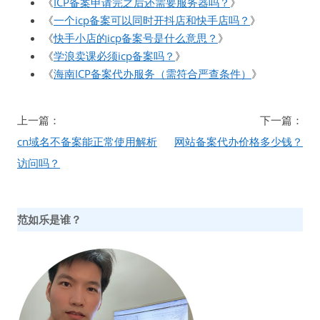
《
ICP备案申请完之后还需要服务器吗？
》
《
一个icp备案可以同时开抖店和快手店吗？
》
《
快手小店的icp备案号是什么意思？
》
《
学浪卖课必须icp备案吗？
》
《
海南ICP备案代办服务（需符合严查条件）
》
文
上一篇：
下一篇：
章
cn域名不备案能正常使用解析
网站备案代办价格多少钱？
导
访问吗？
航
范如乐是谁？