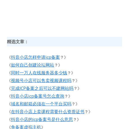
精选文章：
抖音小店怎样申请icp备案
《
？》
如何自己创建论坛网站
《
？》
同时一万人在线服务器多少钱
《
？》
视频号小店可以售卖视频课程吗
《
？》
完成ICP备案之后可以不建网站吗
《
？》
抖音小店icp备案号怎么查询
《
？》
域名和邮箱必须在一个平台买吗
《
？》
在抖音小店上卖课程需要什么资质证书
《
？》
抖音小店的icp备案号是什么意思
《
？》
免备案虚拟主机
《
》