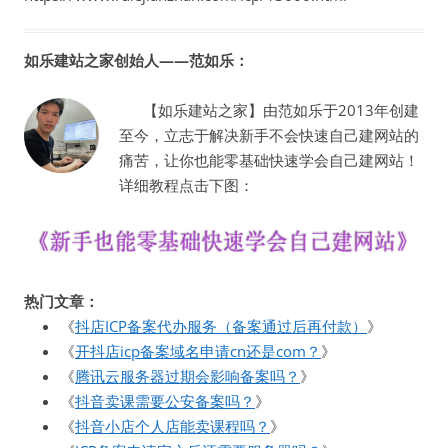
如乐建站之家创始人——范如乐：
【如乐建站之家】由范如乐于2013年创建
至今，立志于解决新手不会快速自己建网站的
痛苦，让你也能零基础快速学会自己建网站！
详细教程点击下图：
热门文章：
《
抖店ICP备案代办服务（备案通过后再付款）
》
《
开抖店icp备案域名申请cn还是com？
》
《
腾讯云服务器过期会影响备案吗？
》
《
抖音卖课需要公安备案吗？
》
《
抖音小店个人店能卖课程吗？
》