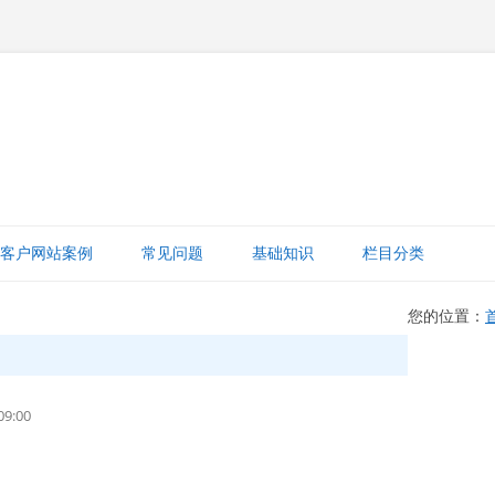
跳
至
客户网站案例
常见问题
基础知识
栏目分类
正
文
网站赚钱
您的位置：
网站建设知识
ICP备案
9:00
打字建站宝教程
网站域名