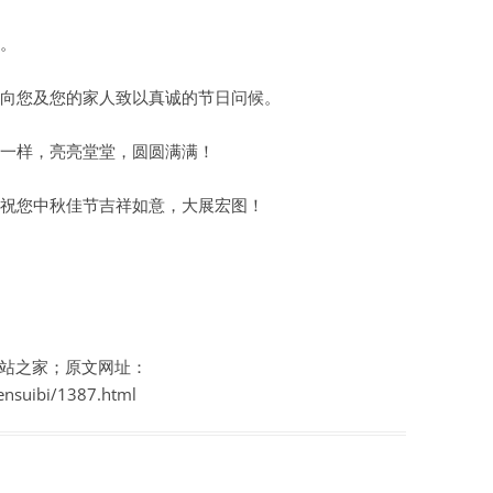
虚拟主机空间
。
建站程序
向您及您的家人致以真诚的节日问候。
西部数码代理
一样，亮亮堂堂，圆圆满满！
HTML教程
祝您中秋佳节吉祥如意，大展宏图！
CSS教程
WORDPRESS教程
兼职赚钱
站长资源软件下载
站之家；原文网址：
ensuibi/1387.html
散文随笔