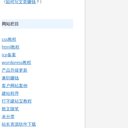
如何写文章赚钱
《
？》
网站栏目
css教程
html教程
icp备案
wordpress教程
产品升级更新
兼职赚钱
客户网站案例
建站程序
打字建站宝教程
散文随笔
未分类
站长资源软件下载