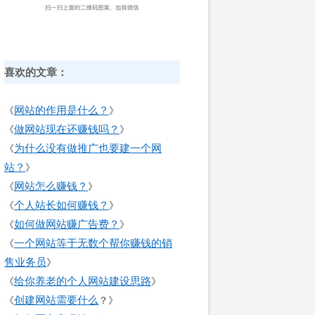
喜欢的文章：
网站的作用是什么？
《
》
做网站现在还赚钱吗？
《
》
为什么没有做推广也要建一个网
《
站？
》
网站怎么赚钱？
《
》
个人站长如何赚钱？
《
》
如何做网站赚广告费？
《
》
一个网站等于无数个帮你赚钱的销
《
售业务员
》
给你养老的个人网站建设思路
《
》
创建网站需要什么
《
？》