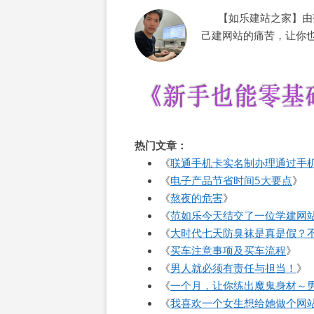
【如乐建站之家】由范
己建网站的痛苦，让你
热门文章：
《
联通手机卡实名制办理通过手
《
电子产品节省时间5大要点
》
《
熬夜的危害
》
《
范如乐今天结交了一位学建网
《
大时代七天防臭袜是真是假？不
《
买车注意事项及买车流程
》
《
男人就必须有责任与担当！
》
《
一个月，让你练出魔鬼身材～
《
我喜欢一个女生想给她做个网