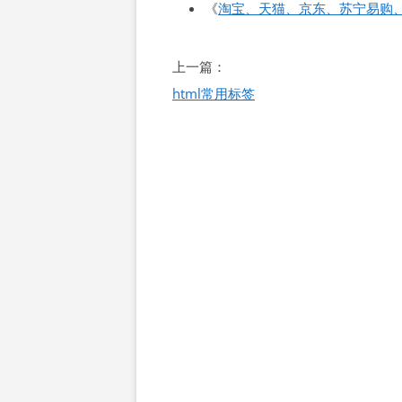
《
淘宝、天猫、京东、苏宁易购
文
上一篇：
章
html常用标签
导
航