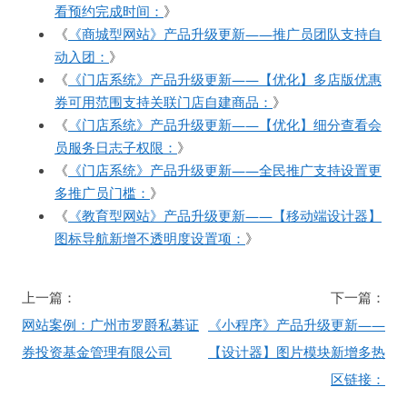
看预约完成时间：
》
《
《商城型网站》产品升级更新——推广员团队支持自
动入团：
》
《
《门店系统》产品升级更新——【优化】多店版优惠
券可用范围支持关联门店自建商品：
》
《
《门店系统》产品升级更新——【优化】细分查看会
员服务日志子权限：
》
《
《门店系统》产品升级更新——全民推广支持设置更
多推广员门槛：
》
《
《教育型网站》产品升级更新——【移动端设计器】
图标导航新增不透明度设置项：
》
文
上一篇：
下一篇：
章
网站案例：广州市罗爵私募证
《小程序》产品升级更新——
导
券投资基金管理有限公司
【设计器】图片模块新增多热
航
区链接：