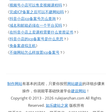
视频号小店可以售卖视频课程吗
《
？》
完成ICP备案之后可以不建网站吗
《
？》
抖音小店icp备案号怎么查询
《
？》
域名和邮箱必须在一个平台买吗
《
？》
在抖音小店上卖课程需要什么资质证书
《
？》
抖音小店的icp备案号是什么意思
《
？》
免备案虚拟主机
《
》
不做网站怎么样放置icp备案号
《
？》
制作网站
有基本的流程，只要你按照
网站建设
的详细步骤来
操作，你就能零基础快速学会
建设网站
！
Copyright © 2013 - 2026 rulejianzhan.com All Rights
Reserved.
如乐建站之家
版权所有