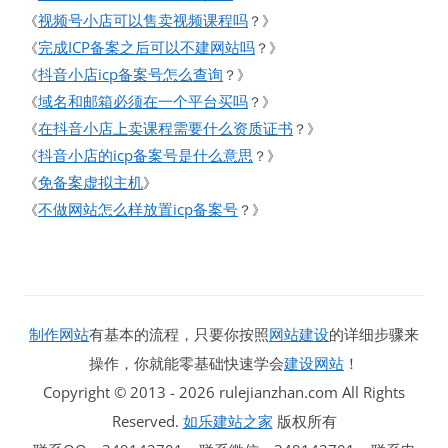
视频号小店可以售卖视频课程吗
《
？》
完成ICP备案之后可以不建网站吗
《
？》
抖音小店icp备案号怎么查询
《
？》
域名和邮箱必须在一个平台买吗
《
？》
在抖音小店上卖课程需要什么资质证书
《
？》
抖音小店的icp备案号是什么意思
《
？》
免备案虚拟主机
《
》
不做网站怎么样放置icp备案号
《
？》
制作网站
有基本的流程，只要你按照
网站建设
的详细步骤来
操作，你就能零基础快速学会
建设网站
！
Copyright © 2013 - 2026 rulejianzhan.com All Rights
Reserved.
如乐建站之家
版权所有