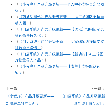
《
《小程序》产品升级更新——个人中心支持自定义图
标：
》
《
《商城型网站》产品升级更新——推广员团队支持自
动入团：
》
《
《门店系统》产品升级更新——【优化】预约记录页
筛选条件持久化：
》
《
《门店系统》产品升级更新——商家端预约详情支持
跳转会员详情：
》
《
《门店系统》产品升级更新——【新功能】AI上传图
片批量导入产品：
》
《
《小程序》产品升级更新——【表单】支持默认选
项：
》
文
上一篇：
下一篇：
章
《小程序》产品升级更新——
《门店系统》产品升级更新
导
新增表单独立页面：
——【新功能】推N返1：
航