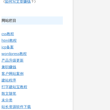
如何写文章赚钱
《
？》
网站栏目
css教程
html教程
icp备案
wordpress教程
产品升级更新
兼职赚钱
客户网站案例
建站程序
打字建站宝教程
散文随笔
未分类
站长资源软件下载