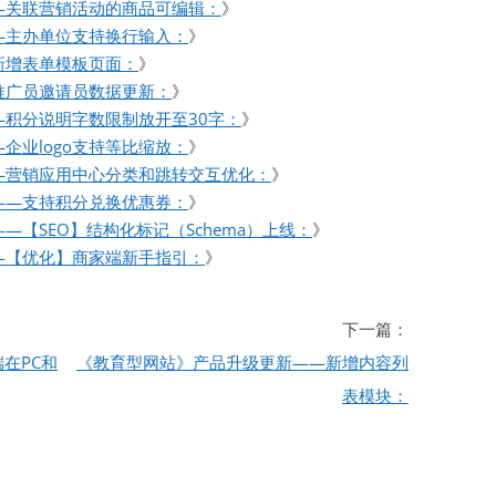
—关联营销活动的商品可编辑：
》
—主办单位支持换行输入：
》
新增表单模板页面：
》
推广员邀请员数据更新：
》
积分说明字数限制放开至30字：
》
企业logo支持等比缩放：
》
—营销应用中心分类和跳转交互优化：
》
——支持积分兑换优惠券：
》
【SEO】结构化标记（Schema）上线：
》
—【优化】商家端新手指引：
》
下一篇：
在PC和
《教育型网站》产品升级更新——新增内容列
表模块：