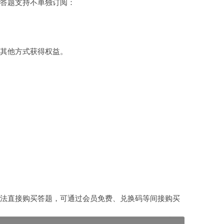
答题支持不单独订阅：
虚拟主机空间
建站程序
其他方式获得权益。
西部数码代理
HTML教程
CSS教程
WORDPRESS教程
兼职赚钱
站长资源软件下载
散文随笔
法直接购买答题，可通过会员免费、兑换码等间接购买