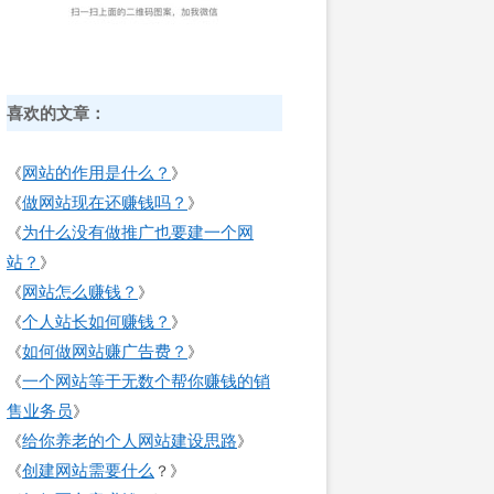
喜欢的文章：
网站的作用是什么？
《
》
做网站现在还赚钱吗？
《
》
为什么没有做推广也要建一个网
《
站？
》
网站怎么赚钱？
《
》
个人站长如何赚钱？
《
》
如何做网站赚广告费？
《
》
一个网站等于无数个帮你赚钱的销
《
售业务员
》
给你养老的个人网站建设思路
《
》
创建网站需要什么
《
？》