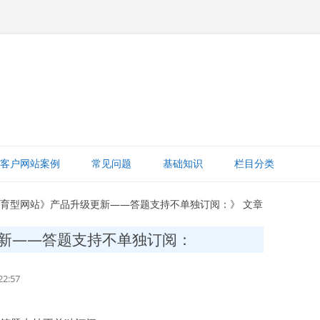
跳
至
客户网站案例
常见问题
基础知识
栏目分类
正
文
网站赚钱
教育型网站》产品升级更新——答题支持不单独订阅：》 文章
网站建设知识
新——答题支持不单独订阅：
ICP备案
2:57
打字建站宝教程
网站域名