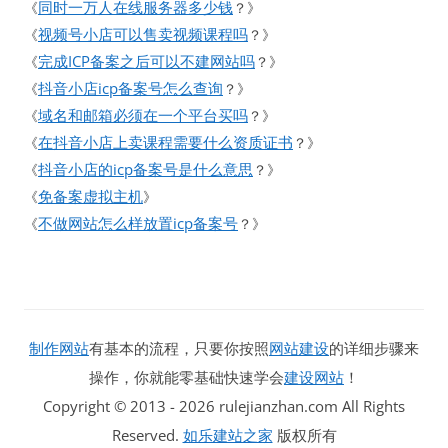
同时一万人在线服务器多少钱
《
？》
视频号小店可以售卖视频课程吗
《
？》
完成ICP备案之后可以不建网站吗
《
？》
抖音小店icp备案号怎么查询
《
？》
域名和邮箱必须在一个平台买吗
《
？》
在抖音小店上卖课程需要什么资质证书
《
？》
抖音小店的icp备案号是什么意思
《
？》
免备案虚拟主机
《
》
不做网站怎么样放置icp备案号
《
？》
制作网站
有基本的流程，只要你按照
网站建设
的详细步骤来
操作，你就能零基础快速学会
建设网站
！
Copyright © 2013 - 2026 rulejianzhan.com All Rights
Reserved.
如乐建站之家
版权所有