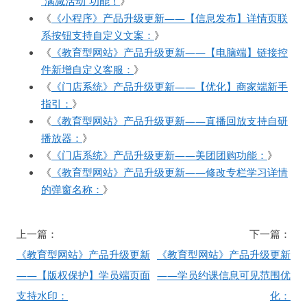
“满减活动”功能！
》
《
《小程序》产品升级更新——【信息发布】详情页联
系按钮支持自定义文案：
》
《
《教育型网站》产品升级更新——【电脑端】链接控
件新增自定义客服：
》
《
《门店系统》产品升级更新——【优化】商家端新手
指引：
》
《
《教育型网站》产品升级更新——直播回放支持自研
播放器：
》
《
《门店系统》产品升级更新——美团团购功能：
》
《
《教育型网站》产品升级更新——修改专栏学习详情
的弹窗名称：
》
文
上一篇：
下一篇：
章
《教育型网站》产品升级更新
《教育型网站》产品升级更新
导
——【版权保护】学员端页面
——学员约课信息可见范围优
航
支持水印：
化：