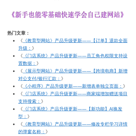
热门文章：
《
《教育型网站》产品升级更新——【订单】退款全面
升级：
》
《
《门店系统》产品升级更新——员工角色权限支持设
置数据：
》
《
《展示型网站》产品升级更新——【跨境电商】新增
对公支付/银行汇款：
》
《
《小程序》产品升级更新——新增表单独立页面：
》
《
《门店系统》产品升级更新——商家端增加赠送项目
支持搜索：
》
《
《门店系统》产品升级更新——【新功能】AI换发
型：
》
《
《教育型网站》产品升级更新——修改专栏学习详情
的弹窗名称：
》