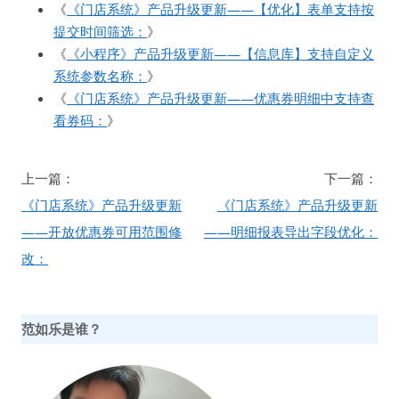
《
《门店系统》产品升级更新——【优化】表单支持按
提交时间筛选：
》
《
《小程序》产品升级更新——【信息库】支持自定义
系统参数名称：
》
《
《门店系统》产品升级更新——优惠券明细中支持查
看券码：
》
文
上一篇：
下一篇：
章
《门店系统》产品升级更新
《门店系统》产品升级更新
导
——开放优惠券可用范围修
——明细报表导出字段优化：
航
改：
范如乐是谁？