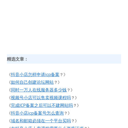
精选文章：
抖音小店怎样申请icp备案
《
？》
如何自己创建论坛网站
《
？》
同时一万人在线服务器多少钱
《
？》
视频号小店可以售卖视频课程吗
《
？》
完成ICP备案之后可以不建网站吗
《
？》
抖音小店icp备案号怎么查询
《
？》
域名和邮箱必须在一个平台买吗
《
？》