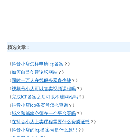
精选文章：
抖音小店怎样申请icp备案
《
？》
如何自己创建论坛网站
《
？》
同时一万人在线服务器多少钱
《
？》
视频号小店可以售卖视频课程吗
《
？》
完成ICP备案之后可以不建网站吗
《
？》
抖音小店icp备案号怎么查询
《
？》
域名和邮箱必须在一个平台买吗
《
？》
在抖音小店上卖课程需要什么资质证书
《
？》
抖音小店的icp备案号是什么意思
《
？》