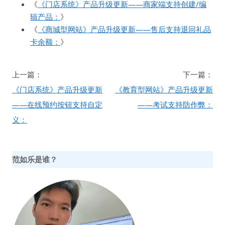
《
《门店系统》产品升级更新——商家端支持创建/编
辑产品：
》
《
《商城型网站》产品升级更新——售后支持退回礼品
卡余额：
》
文
上一篇：
下一篇：
章
《门店系统》产品升级更新
《教育型网站》产品升级更新
导
——在线预约按钮支持自定
——考试支持防作弊：
航
义：
范如乐是谁？