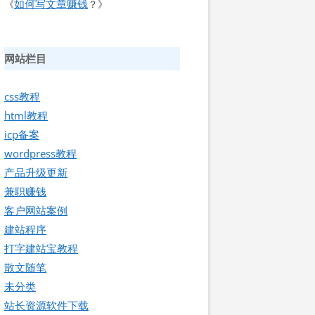
如何写文章赚钱
《
？》
网站栏目
css教程
html教程
icp备案
wordpress教程
产品升级更新
兼职赚钱
客户网站案例
建站程序
打字建站宝教程
散文随笔
未分类
站长资源软件下载