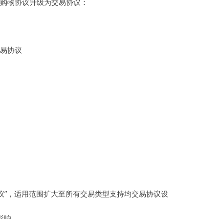
购物协议升级为交易协议：
虚拟主机空间
建站程序
易协议
西部数码代理
HTML教程
CSS教程
WORDPRESS教程
兼职赚钱
站长资源软件下载
散文随笔
协议”，适用范围扩大至所有交易类型支持均交易协议设
影响。