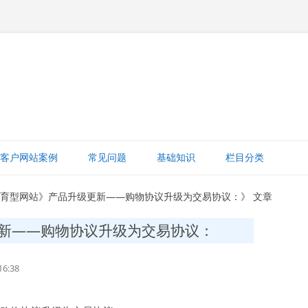
跳
至
客户网站案例
常见问题
基础知识
栏目分类
正
文
网站赚钱
教育型网站》产品升级更新——购物协议升级为交易协议：》 文章
网站建设知识
新——购物协议升级为交易协议：
ICP备案
6:38
打字建站宝教程
网站域名