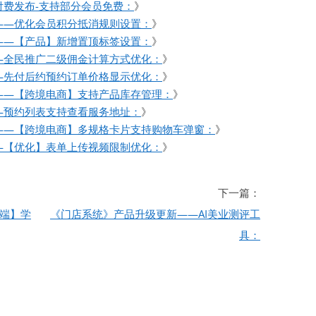
费发布-支持部分会员免费：
》
——优化会员积分抵消规则设置：
》
——【产品】新增置顶标签设置：
》
—全民推广二级佣金计算方式优化：
》
—先付后约预约订单价格显示优化：
》
——【跨境电商】支持产品库存管理：
》
—预约列表支持查看服务地址：
》
——【跨境电商】多规格卡片支持购物车弹窗：
》
—【优化】表单上传视频限制优化：
》
下一篇：
端】学
《门店系统》产品升级更新——AI美业测评工
具：