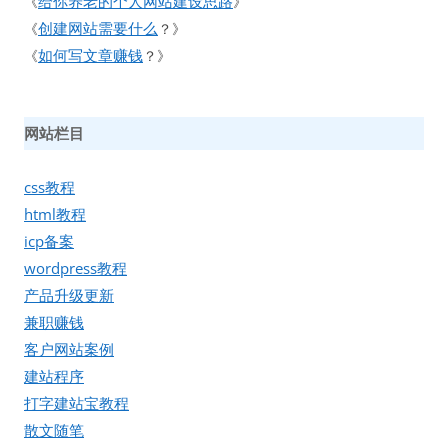
给你养老的个人网站建设思路
《
》
创建网站需要什么
《
？》
如何写文章赚钱
《
？》
网站栏目
css教程
html教程
icp备案
wordpress教程
产品升级更新
兼职赚钱
客户网站案例
建站程序
打字建站宝教程
散文随笔