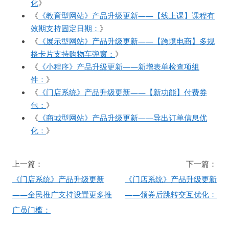
化
》
《
《教育型网站》产品升级更新——【线上课】课程有
效期支持固定日期：
》
《
《展示型网站》产品升级更新——【跨境电商】多规
格卡片支持购物车弹窗：
》
《
《小程序》产品升级更新——新增表单检查项组
件：
》
《
《门店系统》产品升级更新——【新功能】付费券
包：
》
《
《商城型网站》产品升级更新——导出订单信息优
化：
》
文
上一篇：
下一篇：
章
《门店系统》产品升级更新
《门店系统》产品升级更新
导
——全民推广支持设置更多推
——领券后跳转交互优化：
航
广员门槛：