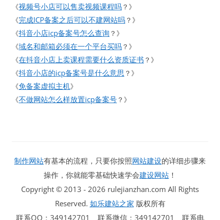
视频号小店可以售卖视频课程吗
《
？》
完成ICP备案之后可以不建网站吗
《
？》
抖音小店icp备案号怎么查询
《
？》
域名和邮箱必须在一个平台买吗
《
？》
在抖音小店上卖课程需要什么资质证书
《
？》
抖音小店的icp备案号是什么意思
《
？》
免备案虚拟主机
《
》
不做网站怎么样放置icp备案号
《
？》
制作网站
有基本的流程，只要你按照
网站建设
的详细步骤来
操作，你就能零基础快速学会
建设网站
！
Copyright © 2013 - 2026 rulejianzhan.com All Rights
Reserved.
如乐建站之家
版权所有
联系QQ：349142701 联系微信：349142701 联系电