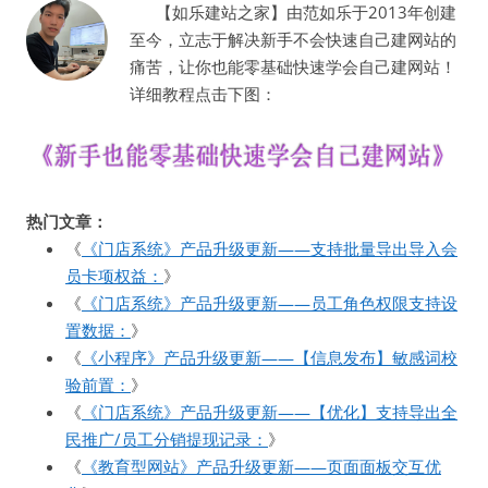
【如乐建站之家】由范如乐于2013年创建
至今，立志于解决新手不会快速自己建网站的
痛苦，让你也能零基础快速学会自己建网站！
详细教程点击下图：
热门文章：
《
《门店系统》产品升级更新——支持批量导出导入会
员卡项权益：
》
《
《门店系统》产品升级更新——员工角色权限支持设
置数据：
》
《
《小程序》产品升级更新——【信息发布】敏感词校
验前置：
》
《
《门店系统》产品升级更新——【优化】支持导出全
民推广/员工分销提现记录：
》
《
《教育型网站》产品升级更新——页面面板交互优