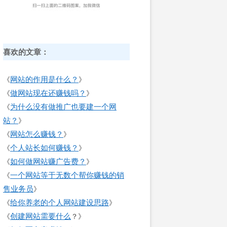
喜欢的文章：
网站的作用是什么？
《
》
做网站现在还赚钱吗？
《
》
为什么没有做推广也要建一个网
《
站？
》
网站怎么赚钱？
《
》
个人站长如何赚钱？
《
》
如何做网站赚广告费？
《
》
一个网站等于无数个帮你赚钱的销
《
售业务员
》
给你养老的个人网站建设思路
《
》
创建网站需要什么
《
？》