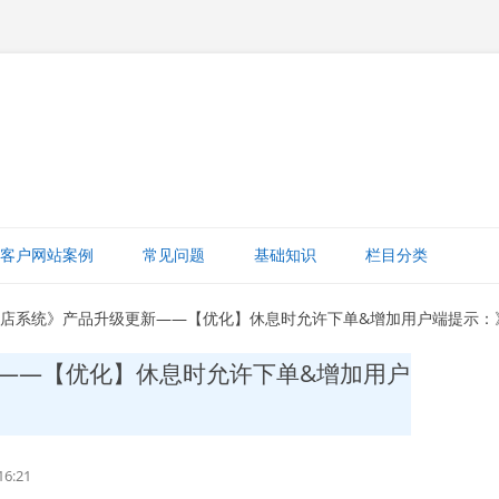
跳
至
客户网站案例
常见问题
基础知识
栏目分类
正
文
网站赚钱
门店系统》产品升级更新——【优化】休息时允许下单&增加用户端提示：
网站建设知识
——【优化】休息时允许下单&增加用户
ICP备案
打字建站宝教程
6:21
网站域名