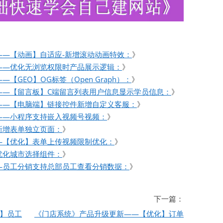
——【动画】自适应-新增滚动动画特效：
》
——优化无浏览权限时产品展示逻辑：
》
GEO】OG标签（Open Graph）：
》
——【留言板】C端留言列表用户信息显示学员信息：
》
——【电脑端】链接控件新增自定义客服：
》
——小程序支持嵌入视频号视频：
》
新增表单独立页面：
》
—【优化】表单上传视频限制优化：
》
优化城市选择组件：
》
—员工分销支持总部员工查看分销数据：
》
下一篇：
】员工
《门店系统》产品升级更新——【优化】订单