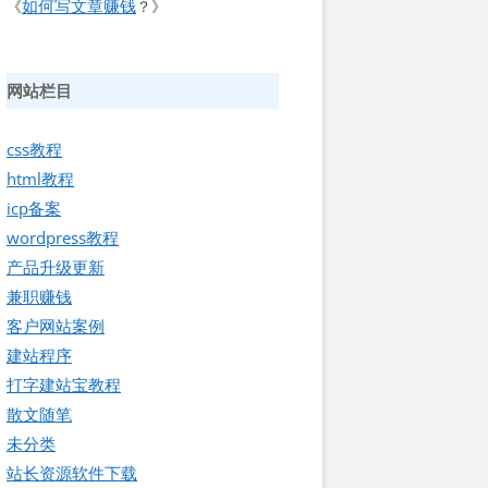
如何写文章赚钱
《
？》
网站栏目
css教程
html教程
icp备案
wordpress教程
产品升级更新
兼职赚钱
客户网站案例
建站程序
打字建站宝教程
散文随笔
未分类
站长资源软件下载