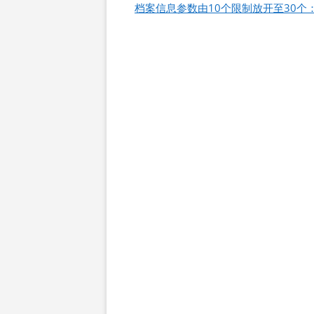
导
档案信息参数由10个限制放开至30个
航