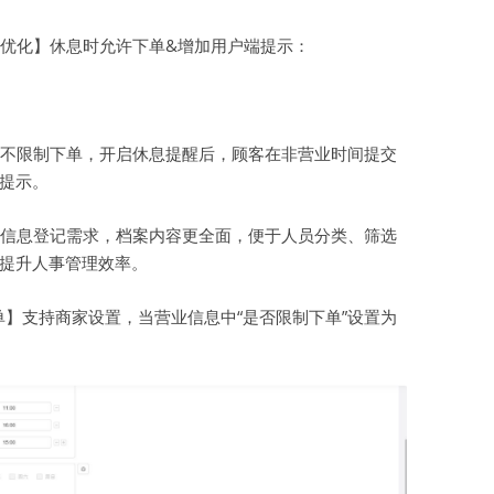
虚拟主机空间
优化】休息时允许下单&增加用户端提示：
建站程序
西部数码代理
不限制下单，开启休息提醒后，顾客在非营业时间提交
HTML教程
提示。
CSS教程
信息登记需求，档案内容更全面，便于人员分类、筛选
提升人事管理效率。
WORDPRESS教程
兼职赚钱
单】支持商家设置，当营业信息中“是否限制下单”设置为
。
站长资源软件下载
散文随笔