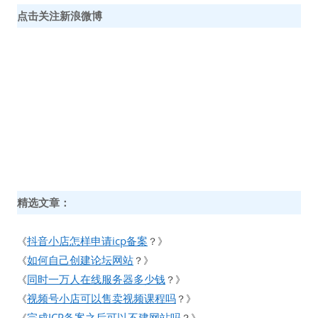
点击关注新浪微博
精选文章：
抖音小店怎样申请icp备案
《
？》
如何自己创建论坛网站
《
？》
同时一万人在线服务器多少钱
《
？》
视频号小店可以售卖视频课程吗
《
？》
完成ICP备案之后可以不建网站吗
《
？》