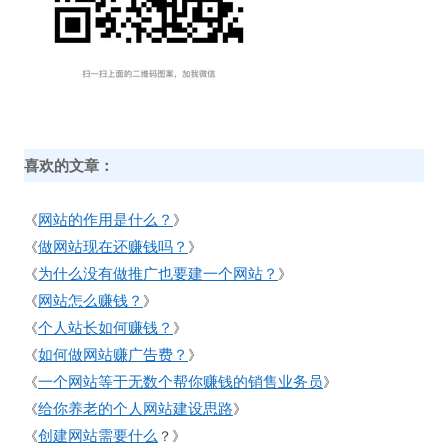
喜欢的文章：
网站的作用是什么？
《
》
做网站现在还赚钱吗？
《
》
为什么没有做推广也要建一个网站？
《
》
网站怎么赚钱？
《
》
个人站长如何赚钱？
《
》
如何做网站赚广告费？
《
》
一个网站等于无数个帮你赚钱的销售业务员
《
》
给你养老的个人网站建设思路
《
》
创建网站需要什么
《
？》