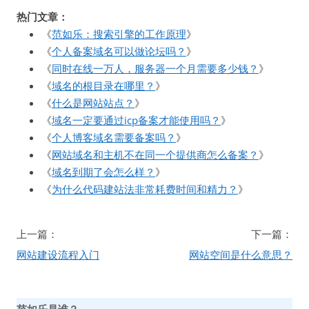
热门文章：
《
范如乐：搜索引擎的工作原理
》
《
个人备案域名可以做论坛吗？
》
《
同时在线一万人，服务器一个月需要多少钱？
》
《
域名的根目录在哪里？
》
《
什么是网站站点？
》
《
域名一定要通过icp备案才能使用吗？
》
《
个人博客域名需要备案吗？
》
《
网站域名和主机不在同一个提供商怎么备案？
》
《
域名到期了会怎么样？
》
《
为什么代码建站法非常耗费时间和精力？
》
文
上一篇：
下一篇：
章
网站建设流程入门
网站空间是什么意思？
导
航