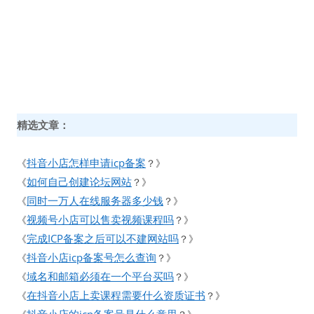
精选文章：
抖音小店怎样申请icp备案
《
？》
如何自己创建论坛网站
《
？》
同时一万人在线服务器多少钱
《
？》
视频号小店可以售卖视频课程吗
《
？》
完成ICP备案之后可以不建网站吗
《
？》
抖音小店icp备案号怎么查询
《
？》
域名和邮箱必须在一个平台买吗
《
？》
在抖音小店上卖课程需要什么资质证书
《
？》