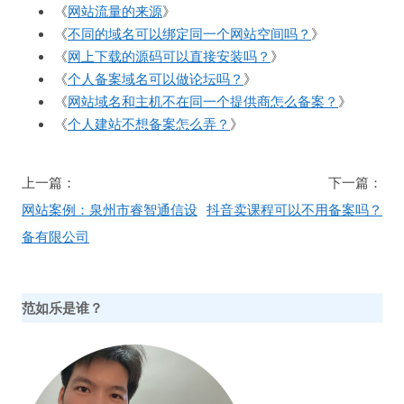
《
网站流量的来源
》
《
不同的域名可以绑定同一个网站空间吗？
》
《
网上下载的源码可以直接安装吗？
》
《
个人备案域名可以做论坛吗？
》
《
网站域名和主机不在同一个提供商怎么备案？
》
《
个人建站不想备案怎么弄？
》
文
上一篇：
下一篇：
章
网站案例：泉州市睿智通信设
抖音卖课程可以不用备案吗？
导
备有限公司
航
范如乐是谁？