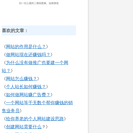
喜欢的文章：
网站的作用是什么？
《
》
做网站现在还赚钱吗？
《
》
为什么没有做推广也要建一个网
《
站？
》
网站怎么赚钱？
《
》
个人站长如何赚钱？
《
》
如何做网站赚广告费？
《
》
一个网站等于无数个帮你赚钱的销
《
售业务员
》
给你养老的个人网站建设思路
《
》
创建网站需要什么
《
？》