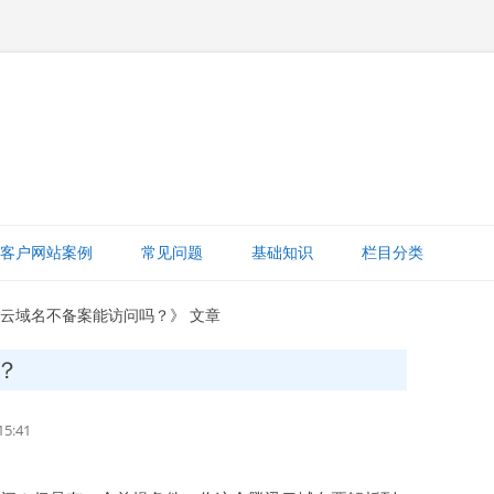
跳
至
客户网站案例
常见问题
基础知识
栏目分类
正
文
网站赚钱
讯云域名不备案能访问吗？》 文章
网站建设知识
？
ICP备案
5:41
打字建站宝教程
网站域名