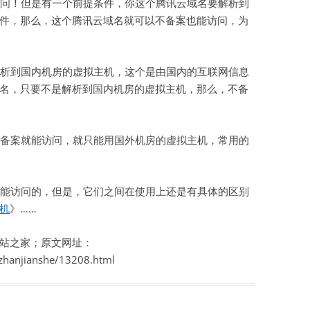
问！但是有一个前提条件，你这个腾讯云域名要解析到
件，那么，这个腾讯云域名就可以不备案也能访问，为
虚拟主机空间
建站程序
析到国内机房的虚拟主机，这个是由国内的互联网信息
西部数码代理
名，只要不是解析到国内机房的虚拟主机，那么，不备
HTML教程
CSS教程
备案就能访问，就只能用国外机房的虚拟主机，常用的
WORDPRESS教程
能访问的，但是，它们之间在使用上还是有具体的区别
兼职赚钱
机
》……
站长资源软件下载
站之家；原文网址：
散文随笔
zhanjianshe/13208.html