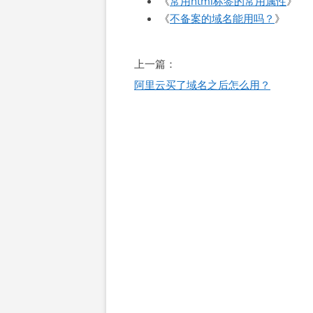
《
常用html标签的常用属性
》
《
不备案的域名能用吗？
》
文
上一篇：
章
阿里云买了域名之后怎么用？
导
航