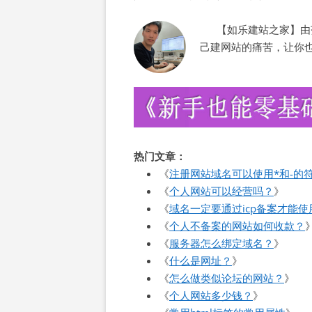
【如乐建站之家】由范
己建网站的痛苦，让你
热门文章：
《
注册网站域名可以使用*和-的
《
个人网站可以经营吗？
》
《
域名一定要通过icp备案才能使
《
个人不备案的网站如何收款？
《
服务器怎么绑定域名？
》
《
什么是网址？
》
《
怎么做类似论坛的网站？
》
《
个人网站多少钱？
》