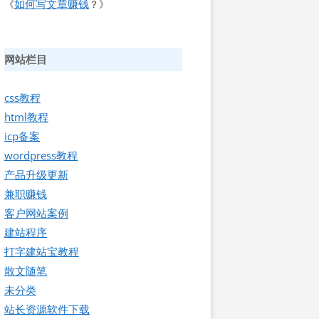
如何写文章赚钱
《
？》
网站栏目
css教程
html教程
icp备案
wordpress教程
产品升级更新
兼职赚钱
客户网站案例
建站程序
打字建站宝教程
散文随笔
未分类
站长资源软件下载