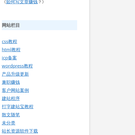
如何写文章赚钱
《
？》
网站栏目
css教程
html教程
icp备案
wordpress教程
产品升级更新
兼职赚钱
客户网站案例
建站程序
打字建站宝教程
散文随笔
未分类
站长资源软件下载