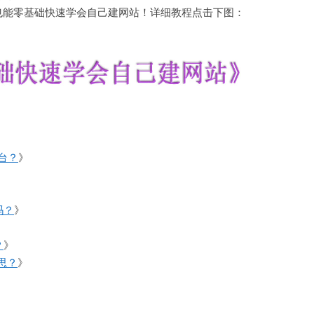
也能零基础快速学会自己建网站！详细教程点击下图：
平台？
》
吗？
》
？
》
思？
》
》