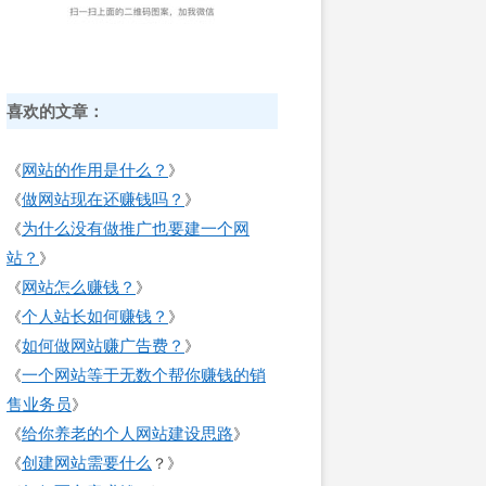
喜欢的文章：
网站的作用是什么？
《
》
做网站现在还赚钱吗？
《
》
为什么没有做推广也要建一个网
《
站？
》
网站怎么赚钱？
《
》
个人站长如何赚钱？
《
》
如何做网站赚广告费？
《
》
一个网站等于无数个帮你赚钱的销
《
售业务员
》
给你养老的个人网站建设思路
《
》
创建网站需要什么
《
？》