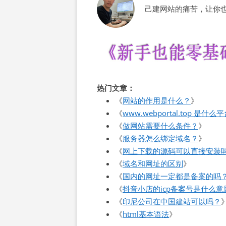
己建网站的痛苦，让你
热门文章：
《
网站的作用是什么？
》
《
www.webportal.top 是什么
《
做网站需要什么条件？
》
《
服务器怎么绑定域名？
》
《
网上下载的源码可以直接安装
《
域名和网址的区别
》
《
国内的网址一定都是备案的吗
《
抖音小店的icp备案号是什么意
《
印尼公司在中国建站可以吗？
《
html基本语法
》