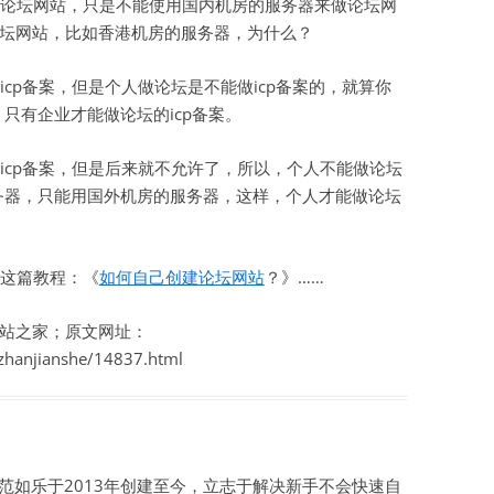
论坛网站，只是不能使用国内机房的服务器来做论坛网
坛网站，比如香港机房的服务器，为什么？
虚拟主机空间
建站程序
cp备案，但是个人做论坛是不能做icp备案的，就算你
，只有企业才能做论坛的icp备案。
西部数码代理
icp备案，但是后来就不允许了，所以，个人不能做论坛
HTML教程
服务器，只能用国外机房的服务器，这样，个人才能做论坛
CSS教程
WORDPRESS教程
这篇教程：《
如何自己创建论坛网站
？》……
兼职赚钱
站之家；原文网址：
站长资源软件下载
zhanjianshe/14837.html
散文随笔
如乐于2013年创建至今，立志于解决新手不会快速自