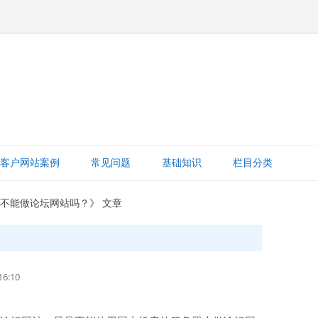
跳
至
客户网站案例
常见问题
基础知识
栏目分类
正
文
网站赚钱
人不能做论坛网站吗？》 文章
网站建设知识
ICP备案
6:10
打字建站宝教程
网站域名