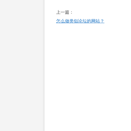
文
上一篇：
章
怎么做类似论坛的网站？
导
航