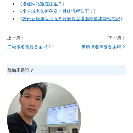
《
搭建网站难在哪里？
》
《
个人域名如何备案？具体流程如下：
》
《
腾讯云轻量应用服务器安装宝塔面板搭建网站笔记
》
文
上一篇：
下一篇：
章
二级域名需要备案吗？
申请域名需要备案吗？
导
航
范如乐是谁？