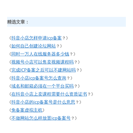
精选文章：
抖音小店怎样申请icp备案
《
？》
如何自己创建论坛网站
《
？》
同时一万人在线服务器多少钱
《
？》
视频号小店可以售卖视频课程吗
《
？》
完成ICP备案之后可以不建网站吗
《
？》
抖音小店icp备案号怎么查询
《
？》
域名和邮箱必须在一个平台买吗
《
？》
在抖音小店上卖课程需要什么资质证书
《
？》
抖音小店的icp备案号是什么意思
《
？》
免备案虚拟主机
《
》
不做网站怎么样放置icp备案号
《
？》