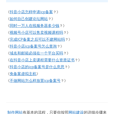
抖音小店怎样申请icp备案
《
？》
如何自己创建论坛网站
《
？》
同时一万人在线服务器多少钱
《
？》
视频号小店可以售卖视频课程吗
《
？》
完成ICP备案之后可以不建网站吗
《
？》
抖音小店icp备案号怎么查询
《
？》
域名和邮箱必须在一个平台买吗
《
？》
在抖音小店上卖课程需要什么资质证书
《
？》
抖音小店的icp备案号是什么意思
《
？》
免备案虚拟主机
《
》
不做网站怎么样放置icp备案号
《
？》
制作网站
有基本的流程，只要你按照
网站建设
的详细步骤来