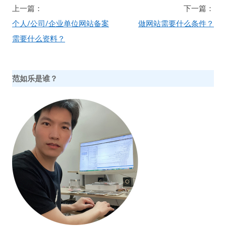
文
上一篇：
下一篇：
章
个人/公司/企业单位网站备案
做网站需要什么条件？
导
需要什么资料？
航
范如乐是谁？