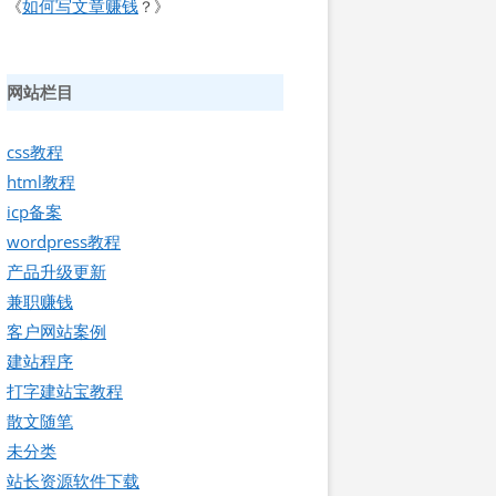
如何写文章赚钱
《
？》
网站栏目
css教程
html教程
icp备案
wordpress教程
产品升级更新
兼职赚钱
客户网站案例
建站程序
打字建站宝教程
散文随笔
未分类
站长资源软件下载