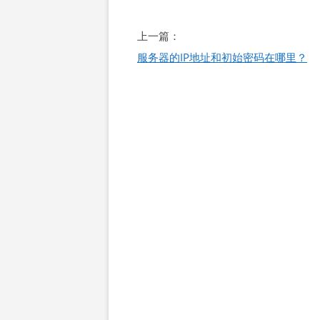
文
上一篇：
章
服务器的IP地址和初始密码在哪里？
导
航