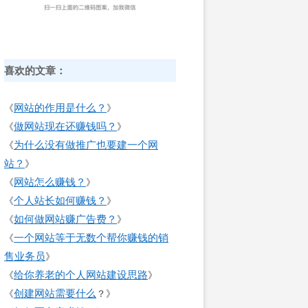
喜欢的文章：
网站的作用是什么？
《
》
做网站现在还赚钱吗？
《
》
为什么没有做推广也要建一个网
《
站？
》
网站怎么赚钱？
《
》
个人站长如何赚钱？
《
》
如何做网站赚广告费？
《
》
一个网站等于无数个帮你赚钱的销
《
售业务员
》
给你养老的个人网站建设思路
《
》
创建网站需要什么
《
？》