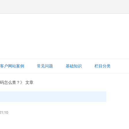
跳
至
客户网站案例
常见问题
基础知识
栏目分类
正
文
网站赚钱
案码怎么查？》 文章
网站建设知识
ICP备案
1:10
打字建站宝教程
网站域名