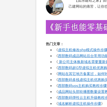
【如乐建站之家】由范
己建网站的痛苦，让你
热门文章：
《
虚拟主机修改php模式操作步
《
西部数码成品网站后台常用功
《
新公司主体换新域名需要重新
《
西部数码超G型虚拟主机优惠
《
网站在其它地方备案过，如何
《
西部数码多线虚拟主机优惠购
《
西部数码vps主机购买教程步
《
成品网站头部轮播图数量设置
《
西部数码弹性云主机升级教程
《
域名解析虚拟主机操作步骤
》