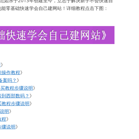
如乐于2013年创建至今，立志于解决新手不会快速自
也能零基础快速学会自己建网站！详细教程点击下图：
骤
》
能操作教程
》
备案吗？
》
购买教程步骤说明
》
转到西部数码？
》
买教程步骤说明
》
骤说明
》
教程
》
步骤说明
》