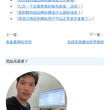
《
西部数码成品网站备份及注意事项
》
《
汇总一下近期更新的相关政策、活动！
》
《
西部数码成品网站赠送什么国际域名？
》
《
黑龙江地区的网站用户可以正常提交备案了！
》
文
上一篇：
下一篇：
章
免备案网站空间
在线安装建站程序教程
导
航
范如乐是谁？