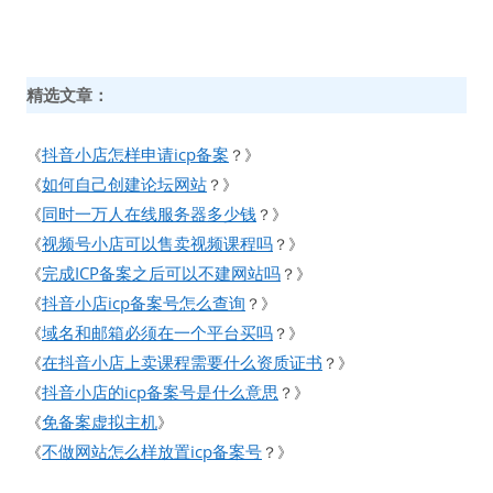
精选文章：
抖音小店怎样申请icp备案
《
？》
如何自己创建论坛网站
《
？》
同时一万人在线服务器多少钱
《
？》
视频号小店可以售卖视频课程吗
《
？》
完成ICP备案之后可以不建网站吗
《
？》
抖音小店icp备案号怎么查询
《
？》
域名和邮箱必须在一个平台买吗
《
？》
在抖音小店上卖课程需要什么资质证书
《
？》
抖音小店的icp备案号是什么意思
《
？》
免备案虚拟主机
《
》
不做网站怎么样放置icp备案号
《
？》