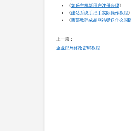
《
如乐主机新用户注册步骤
》
《
建站系统手把手实际操作教程
《
西部数码成品网站赠送什么国
文
上一篇：
章
企业邮局修改密码教程
导
航