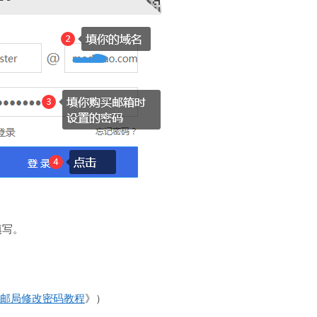
填写。
邮局修改密码教程
》）