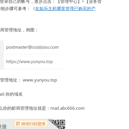
登录自己的帐号，逐步点击：【管理中心】>【业务管
详细步骤可参考：《
在如乐主机哪里管理已购买的产
虚拟主机空间
建站程序
局管理地址，例图：
西部数码代理
HTML教程
CSS教程
WORDPRESS教程
址： www.yunyou.top
兼职赚钱
站长资源软件下载
l.你的域名
散文随笔
么你的邮局管理地址就是：mail.abc666.com