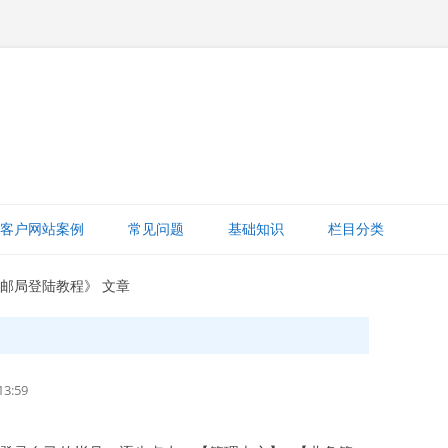
跳
至
客户网站案例
常见问题
基础知识
栏目分类
正
文
网站赚钱
业邮局登陆教程》 文章
网站建设知识
ICP备案
3:59
打字建站宝教程
网站域名