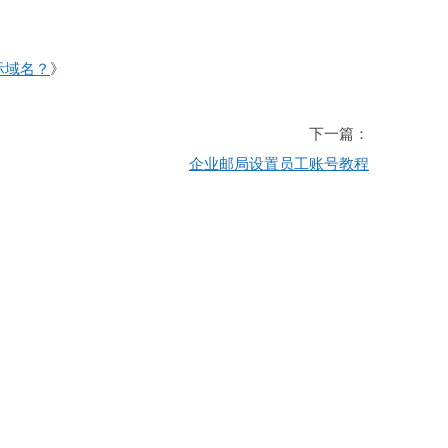
》
际域名？
》
下一篇：
企业邮局设置员工账号教程