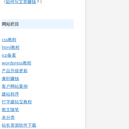
如何写文章赚钱
《
？》
网站栏目
css教程
html教程
icp备案
wordpress教程
产品升级更新
兼职赚钱
客户网站案例
建站程序
打字建站宝教程
散文随笔
未分类
站长资源软件下载