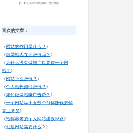
喜欢的文章：
网站的作用是什么？
《
》
做网站现在还赚钱吗？
《
》
为什么没有做推广也要建一个网
《
站？
》
网站怎么赚钱？
《
》
个人站长如何赚钱？
《
》
如何做网站赚广告费？
《
》
一个网站等于无数个帮你赚钱的销
《
售业务员
》
给你养老的个人网站建设思路
《
》
创建网站需要什么
《
？》