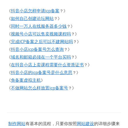
抖音小店怎样申请icp备案
《
？》
如何自己创建论坛网站
《
？》
同时一万人在线服务器多少钱
《
？》
视频号小店可以售卖视频课程吗
《
？》
完成ICP备案之后可以不建网站吗
《
？》
抖音小店icp备案号怎么查询
《
？》
域名和邮箱必须在一个平台买吗
《
？》
在抖音小店上卖课程需要什么资质证书
《
？》
抖音小店的icp备案号是什么意思
《
？》
免备案虚拟主机
《
》
不做网站怎么样放置icp备案号
《
？》
制作网站
有基本的流程，只要你按照
网站建设
的详细步骤来