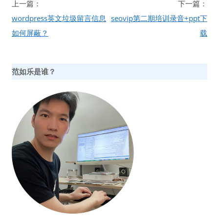
文
上一篇：
下一篇：
章
wordpress英文垃圾留言信息
seovip第二期培训录音+ppt下
导
如何屏蔽？
载
航
范如乐是谁？