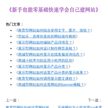
热门文章：
《
教育型网站如何组合使用文字、图片、按钮？
》
《
范如乐：选择你喜欢的网站操作教程
》
《
展示型网站如何编辑产品详情页？
》
《
展示型网站如何设计制作网页表格？
》
《
商城型网站如何显示在线客服咨询信息？
》
《
商城小程序与轻应用小程序的区别
》
《
展示型网站如何显示产品分类？
》
《
展示型网站如何设置产品分类的显示效果？
》
《
教育型网站如何调用显示图文课程？
》
《
商城型网站如何设置网站的banner横幅？
》
文
上一篇：
下一篇：
章
教育型网站如何设置网站的
不做网站怎么样放置icp备案