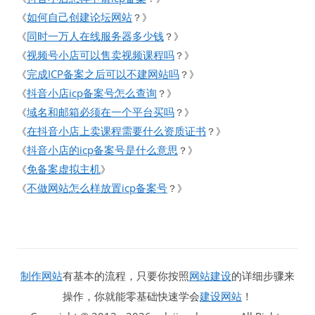
如何自己创建论坛网站
《
？》
同时一万人在线服务器多少钱
《
？》
视频号小店可以售卖视频课程吗
《
？》
完成ICP备案之后可以不建网站吗
《
？》
抖音小店icp备案号怎么查询
《
？》
域名和邮箱必须在一个平台买吗
《
？》
在抖音小店上卖课程需要什么资质证书
《
？》
抖音小店的icp备案号是什么意思
《
？》
免备案虚拟主机
《
》
不做网站怎么样放置icp备案号
《
？》
制作网站
有基本的流程，只要你按照
网站建设
的详细步骤来
操作，你就能零基础快速学会
建设网站
！