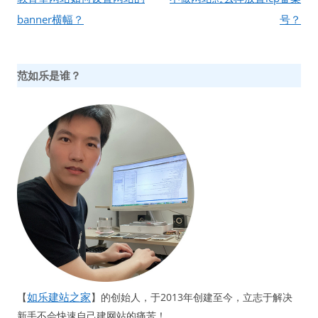
导
banner横幅？
号？
航
范如乐是谁？
如乐建站之家
【
】的创始人，于2013年创建至今，立志于解决
新手不会快速自己建网站的痛苦！