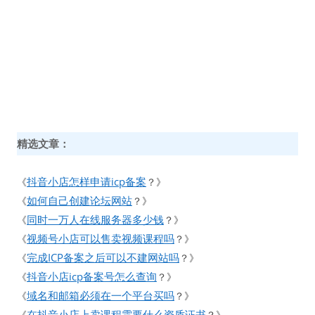
精选文章：
抖音小店怎样申请icp备案
《
？》
如何自己创建论坛网站
《
？》
同时一万人在线服务器多少钱
《
？》
视频号小店可以售卖视频课程吗
《
？》
完成ICP备案之后可以不建网站吗
《
？》
抖音小店icp备案号怎么查询
《
？》
域名和邮箱必须在一个平台买吗
《
？》
在抖音小店上卖课程需要什么资质证书
《
？》