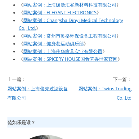
《
网站案例：上海碳源汇谷新材料科技有限公司
》
《
网站案例：ELEGANT ELECTRONICS
》
《
网站案例：Changsha Dinyi Medical Technology
Co., Ltd.
》
《
网站案例：常州市奥格环保设备工程有限公司
》
《
网站案例：健身巷运动俱乐部
》
《
网站案例：上海伟华家具实业有限公司
》
《
网站案例：SPICERY HOUSE国妆芳香世家官网
》
文
上一篇：
下一篇：
章
网站案例：上海俊先过滤设备
网站案例：Twins Trading
导
有限公司
Co.,Ltd
航
范如乐是谁？