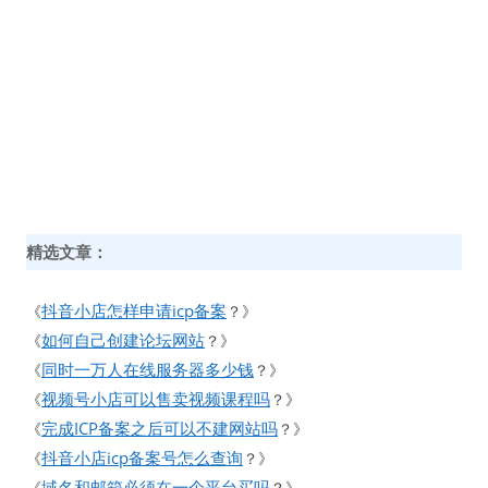
精选文章：
抖音小店怎样申请icp备案
《
？》
如何自己创建论坛网站
《
？》
同时一万人在线服务器多少钱
《
？》
视频号小店可以售卖视频课程吗
《
？》
完成ICP备案之后可以不建网站吗
《
？》
抖音小店icp备案号怎么查询
《
？》
域名和邮箱必须在一个平台买吗
《
？》