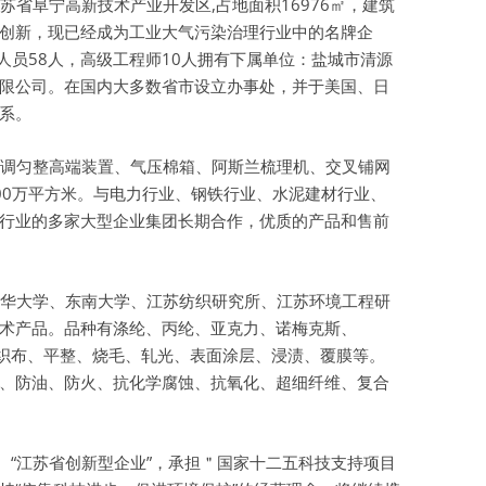
省阜宁高新技术产业开发区,占地面积16976㎡，建筑
拓与创新，现已经成为工业大气污染治理行业中的名牌企
虚拟主机空间
人员58人，高级工程师10人拥有下属单位：盐城市清源
建站程序
限公司。在国内大多数省市设立办事处，并于美国、日
系。
西部数码代理
调匀整高端装置、气压棉箱、阿斯兰梳理机、交叉铺网
HTML教程
00万平方米。与电力行业、钢铁行业、水泥建材行业、
CSS教程
行业的多家大型企业集团长期合作，优质的产品和售前
WORDPRESS教程
华大学、东南大学、江苏纺织研究所、江苏环境工程研
兼职赚钱
术产品。品种有涤纶、丙纶、亚克力、诺梅克斯、
站长资源软件下载
。包括织布、平整、烧毛、轧光、表面涂层、浸渍、覆膜等。
、防油、防火、抗化学腐蚀、抗氧化、超细纤维、复合
散文随笔
、“江苏省创新型企业”，承担＂国家十二五科技支持项目