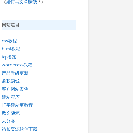
如何写文章赚钱
《
？》
网站栏目
css教程
html教程
icp备案
wordpress教程
产品升级更新
兼职赚钱
客户网站案例
建站程序
打字建站宝教程
散文随笔
未分类
站长资源软件下载