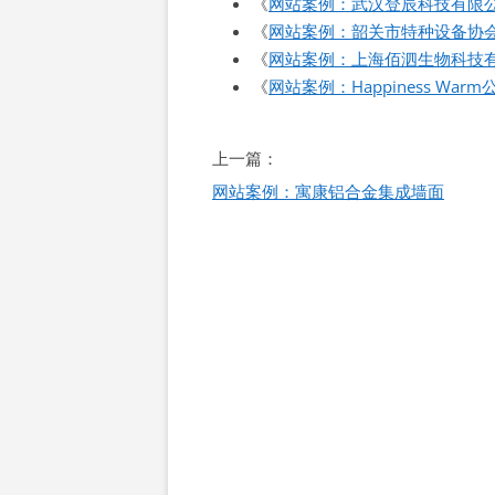
《
网站案例：武汉登辰科技有限
《
网站案例：韶关市特种设备协
《
网站案例：上海佰泗生物科技
《
网站案例：Happiness Wa
文
上一篇：
章
网站案例：寓康铝合金集成墙面
导
航