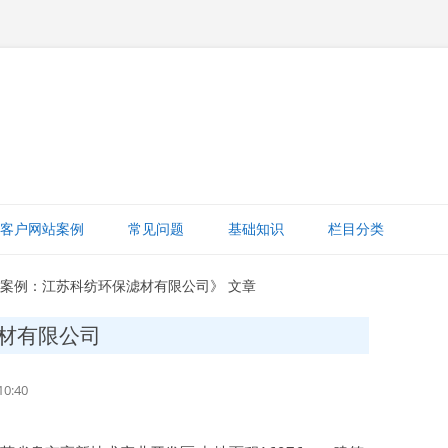
跳
至
客户网站案例
常见问题
基础知识
栏目分类
正
文
网站赚钱
站案例：江苏科纺环保滤材有限公司》 文章
网站建设知识
材有限公司
ICP备案
0:40
打字建站宝教程
网站域名