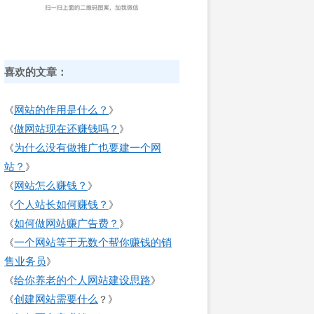
喜欢的文章：
网站的作用是什么？
《
》
做网站现在还赚钱吗？
《
》
为什么没有做推广也要建一个网
《
站？
》
网站怎么赚钱？
《
》
个人站长如何赚钱？
《
》
如何做网站赚广告费？
《
》
一个网站等于无数个帮你赚钱的销
《
售业务员
》
给你养老的个人网站建设思路
《
》
创建网站需要什么
《
？》