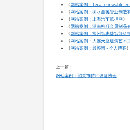
《
网站案例：Teca renewable en
《
网站案例：衡水鑫驰管业制造
《
网站案例：上海汽车抵押网
》
《
网站案例：湖南帆顺金属制品
《
网站案例：常州智惠捷智能科
《
网站案例：大连天座建筑艺术
《
网站案例：最停留 - 个人博客
文
上一篇：
章
网站案例：韶关市特种设备协会
导
航