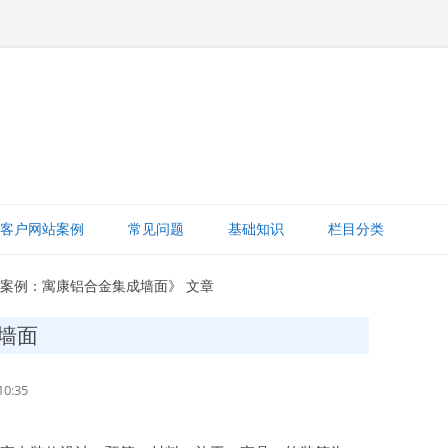
跳
至
客户网站案例
常见问题
基础知识
栏目分类
正
文
网站赚钱
站案例：寓康铝合金集成墙面》 文章
网站建设知识
墙面
ICP备案
0:35
打字建站宝教程
网站域名