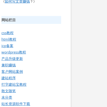
如何写文章赚钱
《
？》
网站栏目
css教程
html教程
icp备案
wordpress教程
产品升级更新
兼职赚钱
客户网站案例
建站程序
打字建站宝教程
散文随笔
未分类
站长资源软件下载