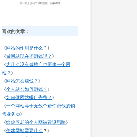
喜欢的文章：
网站的作用是什么？
《
》
做网站现在还赚钱吗？
《
》
为什么没有做推广也要建一个网
《
站？
》
网站怎么赚钱？
《
》
个人站长如何赚钱？
《
》
如何做网站赚广告费？
《
》
一个网站等于无数个帮你赚钱的销
《
售业务员
》
给你养老的个人网站建设思路
《
》
创建网站需要什么
《
？》