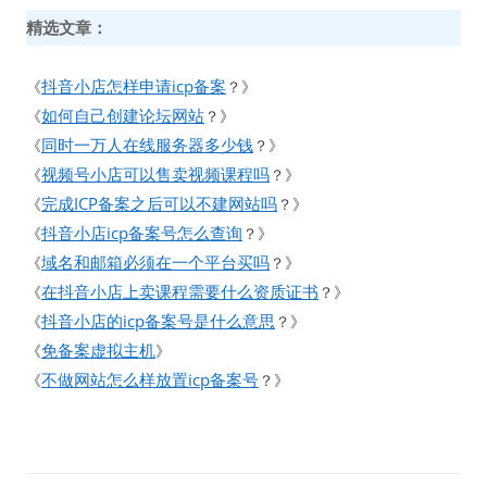
精选文章：
抖音小店怎样申请icp备案
《
？》
如何自己创建论坛网站
《
？》
同时一万人在线服务器多少钱
《
？》
视频号小店可以售卖视频课程吗
《
？》
完成ICP备案之后可以不建网站吗
《
？》
抖音小店icp备案号怎么查询
《
？》
域名和邮箱必须在一个平台买吗
《
？》
在抖音小店上卖课程需要什么资质证书
《
？》
抖音小店的icp备案号是什么意思
《
？》
免备案虚拟主机
《
》
不做网站怎么样放置icp备案号
《
？》